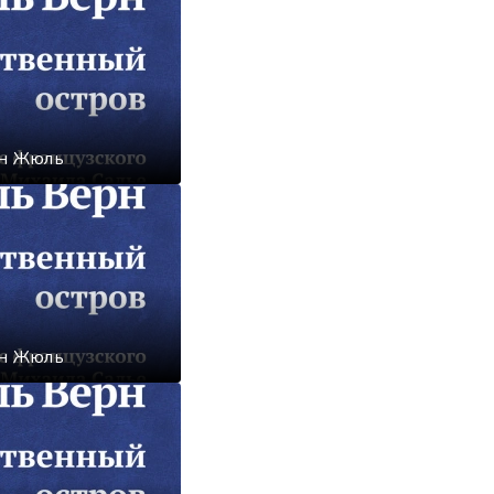
рн Жюль
рн Жюль