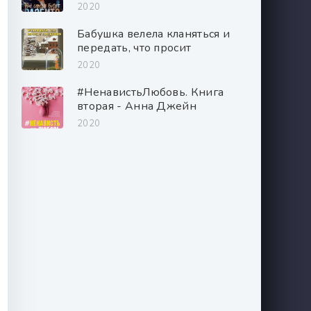
2020
Бабушка велела кланяться и
передать, что просит
прощения - Фредерик
2020
Бакман
#НенавистьЛюбовь. Книга
вторая - Анна Джейн
2020