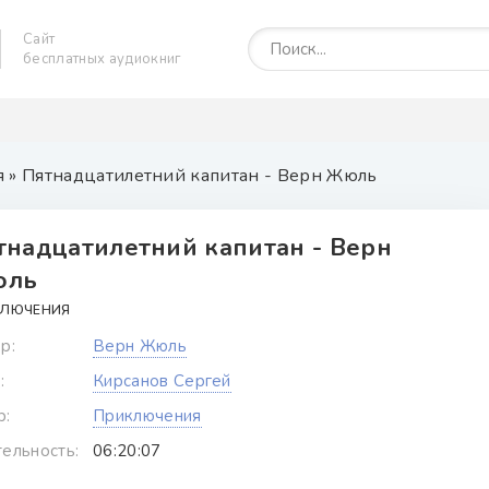
Сайт
бесплатных аудиокниг
я
» Пятнадцатилетний капитан - Верн Жюль
тнадцатилетний капитан - Верн
ль
КЛЮЧЕНИЯ
р:
Верн Жюль
:
Кирсанов Сергей
р:
Приключения
ельность:
06:20:07