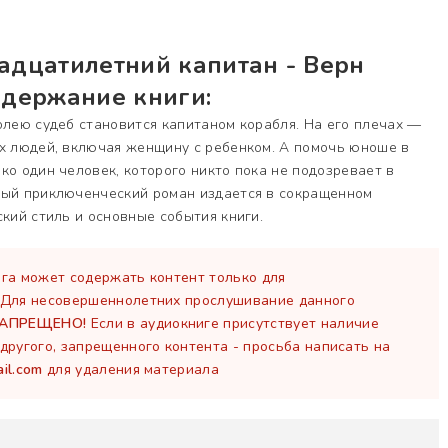
адцатилетний капитан - Верн
одержание книги:
олею судеб становится капитаном корабля. На его плечах —
их людей, включая женщину с ребенком. А помочь юноше в
ко один человек, которого никто пока не подозревает в
тый приключенческий роман издается в сокращенном
ский стиль и основные события книги.
га может содержать контент только для
 Для несовершеннолетних прослушивание данного
ЗАПРЕЩЕНО!
Если в аудиокниге присутствует наличие
другого, запрещенного контента - просьба написать на
il.com
для удаления материала