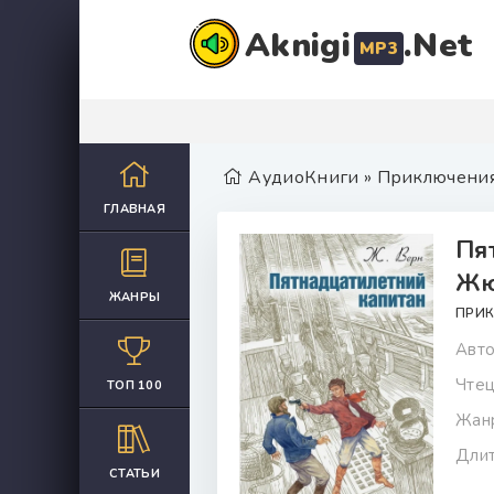
Aknigi
.Net
MP3
АудиоКниги
»
Приключени
ГЛАВНАЯ
Пя
Жю
ЖАНРЫ
ПРИ
Авто
Чтец
ТОП 100
Жан
Длит
СТАТЬИ