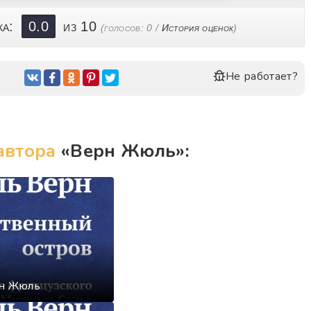
ка:
0.0
из 10
(голосов:
0
/
История оценок
)
Не работает?
автора
«Верн Жюль»:
рн Жюль