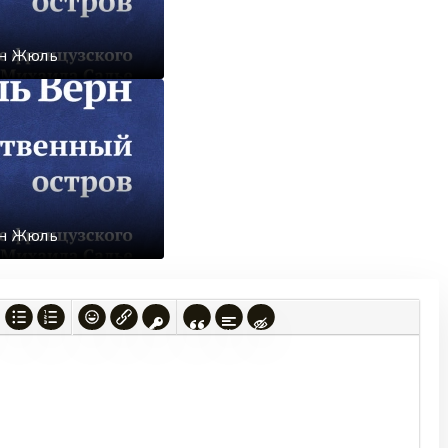
рн Жюль
рн Жюль