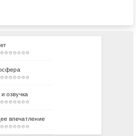
ет
осфера
 и озвучка
ее впечатление