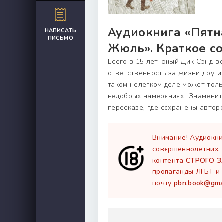
Аудиокнига «Пятн
НАПИСАТЬ
ПИСЬМО
Жюль». Краткое с
Всего в 15 лет юный Дик Сэнд в
ответственность за жизни друг
таком нелегком деле может толь
недобрых намерениях...Знамени
пересказе, где сохранены автор
Внимание! Аудиокни
совершеннолетних.
контента
СТРОГО 
пропаганды ЛГБТ и 
почту
pbn.book@gma