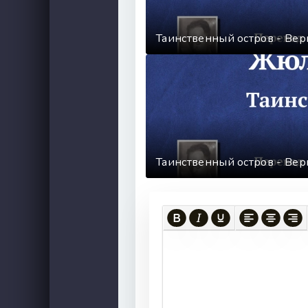
52
53
Таинственный остров - Ве
54
55
56
57
58
59
Таинственный остров - Ве
60