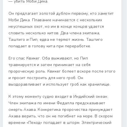
— убить Моби Дика.
Он предлагает золотой дублон первому, кто заметит
Моби Дика. Плавание начинается с нескольких
неуспешных охот, но им в конце концов удается
словить несколько китов. Два члена экипажа,
Таштиго и Пип, едва не теряют жизнь. Таштиго
попадает в голову кита при переработке.
Его спас Квикег. Оба выживают, но Пип
травмируется и затем принимает на себя
пророческую роль. Квикег болеет вскоре после этого
и просит построить для него гроб. Он
выздоравливает и использует гроб как хранилище.
К этому моменту судно входит в Индийский океан.
Член экипажа по имени Федалла предсказывает
смерть Ахава. Конкретика пророчества принуждает
Ахава верить, что он не погибнет на море. В скором
времени «Пекод» попадает в шторм. Электрический