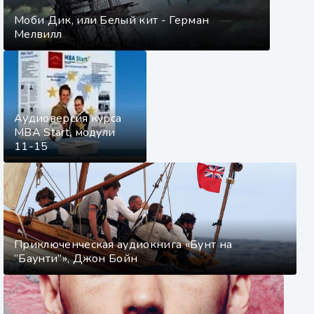
Моби Дик, или Белый кит - Герман
Мелвилл
Аудиоверсия курса
MBA Start, модули
11-15
Приключенческая аудиокнига «Бунт на
“Баунти”», Джон Бойн