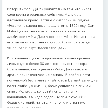
История «Моби Дика» удивительна тем, что имеет
свои корни в реальных событиях. Мелвилла
вдохновило происшествие с китобойным судном
«Эссекс», атакованным кашалотом в 1820 году. Сам
Моби Дик нашел свое отражение в кашалоте-
альбиносе «Мо́ча Дик» у острова Мо́ча. Несмотря на
его размеры и встречи с китобойцами, он всегда
ускользал и окутывался легендами.
К сожалению, успех и признание романа пришли
лишь спустя более 30 лет после смерти автора.
Современники не оценили «Моби Дика» как его
другие приключенческие романы. В особенности
популярной была книга «Тайпи, или Беглый взгляд на
полинезийскую жизнь», базирующаяся на личном
опыте Мелвилла, который попал в плен к
каннибалам. Ожидая подобных приключений и
бодрых историй, читатели получили странную