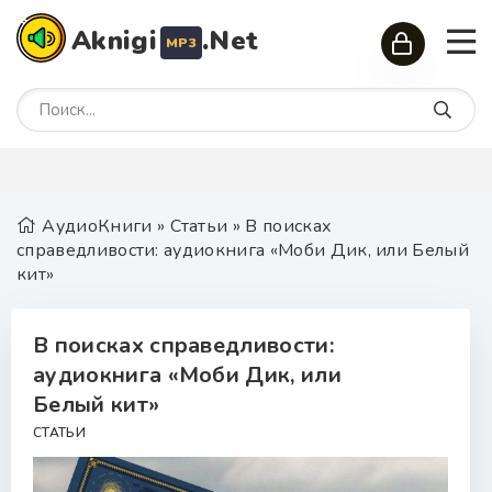
Aknigi
.Net
MP3
АудиоКниги
»
Статьи
» В поисках
справедливости: аудиокнига «Моби Дик, или Белый
кит»
В поисках справедливости:
аудиокнига «Моби Дик, или
Белый кит»
СТАТЬИ