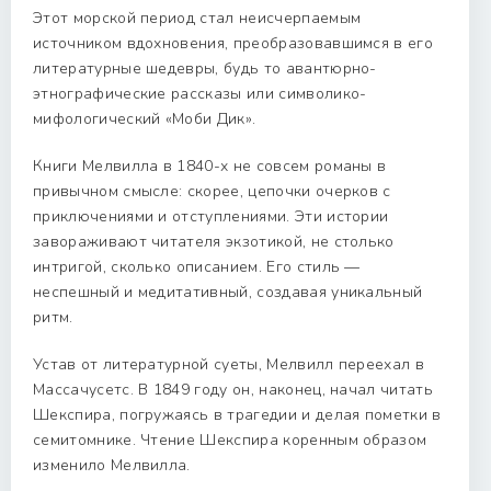
Этот морской период стал неисчерпаемым
источником вдохновения, преобразовавшимся в его
литературные шедевры, будь то авантюрно-
этнографические рассказы или символико-
мифологический «Моби Дик».
Книги Мелвилла в 1840-х не совсем романы в
привычном смысле: скорее, цепочки очерков с
приключениями и отступлениями. Эти истории
завораживают читателя экзотикой, не столько
интригой, сколько описанием. Его стиль —
неспешный и медитативный, создавая уникальный
ритм.
Устав от литературной суеты, Мелвилл переехал в
Массачусетс. В 1849 году он, наконец, начал читать
Шекспира, погружаясь в трагедии и делая пометки в
семитомнике. Чтение Шекспира коренным образом
изменило Мелвилла.