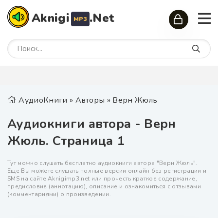
Aknigi
.Net
MP3
АудиоКниги
»
Авторы
» Верн Жюль
Аудиокниги автора - Верн
Жюль. Страница 1
Тут можно слушать бесплатно аудиокниги автора "Верн Жюль".
Еще Вы можете слушать полные версии онлайн без регистрации и
SMS на сайте Аknigimp3.net или прочесть краткое содержание,
предисловие (аннотацию), описание и ознакомиться с отзывами
(комментариями) о произведении.