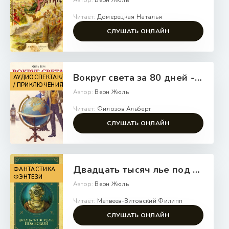
Автор:
Верн Жюль
Читает:
Домерецкая Наталья
СЛУШАТЬ ОНЛАЙН
Вокруг света за 80 дней - Жюль Верн
АУДИОСПЕКТАКЛЬ
/ ПРИКЛЮЧЕНИЯ
Автор:
Верн Жюль
Читает:
Филозов Альберт
СЛУШАТЬ ОНЛАЙН
Двадцать тысяч лье под водой - Жюль Верн
ФАНТАСТИКА,
ФЭНТЕЗИ
Автор:
Верн Жюль
Читает:
Матвеев-Витовский Филипп
СЛУШАТЬ ОНЛАЙН