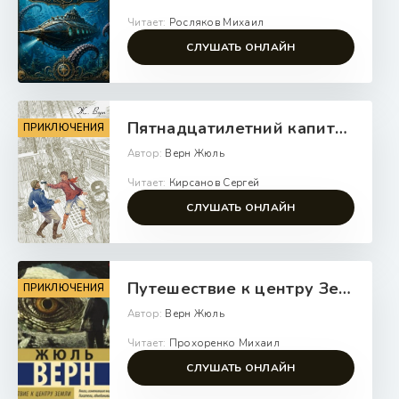
Читает:
Росляков Михаил
СЛУШАТЬ ОНЛАЙН
Пятнадцатилетний капитан - Верн Жюль
ПРИКЛЮЧЕНИЯ
Автор:
Верн Жюль
Читает:
Кирсанов Сергей
СЛУШАТЬ ОНЛАЙН
Путешествие к центру Земли (сокращенный пересказ) - Верн Жюль
ПРИКЛЮЧЕНИЯ
Автор:
Верн Жюль
Читает:
Прохоренко Михаил
СЛУШАТЬ ОНЛАЙН