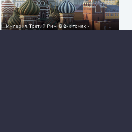
Империя. Третий Рим. В 2-х томах -
Константин Малофеев
Во славу Светлого Ордена - Георгий
Смородинский
«Семь смертей Эвелины Хардкасл»: детектив,
сломавший правила