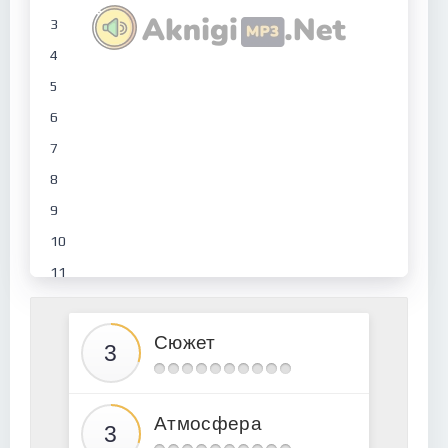
3
4
5
6
7
8
9
10
11
12
13
Сюжет
14
15
Атмосфера
16