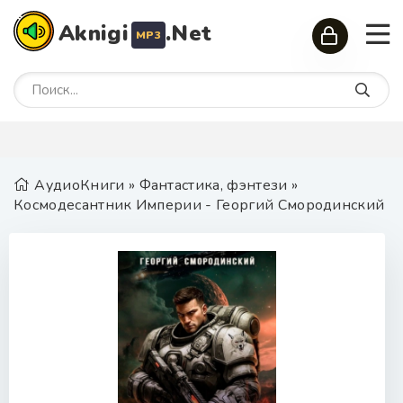
Aknigi
.Net
MP3
АудиоКниги
»
Фантастика, фэнтези
»
Космодесантник Империи - Георгий Смородинский