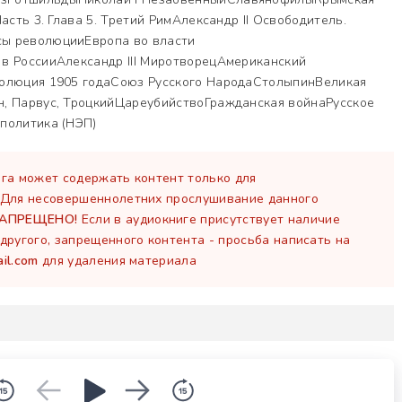
асть 3. Глава 5. Третий РимАлександр II Освободитель.
ы революцииЕвропа во власти
в РоссииАлександр III МиротворецАмериканский
волюция 1905 годаСоюз Русского НародаСтолыпинВеликая
, Парвус, ТроцкийЦареубийствоГражданская войнаРусское
политика (НЭП)
га может содержать контент только для
 Для несовершеннолетних прослушивание данного
ЗАПРЕЩЕНО!
Если в аудиокниге присутствует наличие
другого, запрещенного контента - просьба написать на
il.com
для удаления материала