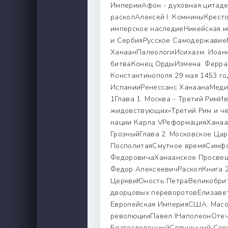
ИмперииАфон - духовная цита
расколАлексей I. КомниныКрест
имперское наследиеНикейская и
и СербияРусское Cамодержавие
ХанаанПалеологиИсихазм. Иоанн
битваКонец ОрдыИзмена. Ферра
Константинополя 29 мая 1453 го
ИспанииРенессанс ХанаанаМедич
1Глава 1. Москва - Третий РимИв
жидовствующих«Третий Рим и че
нации Карла VРеформацияХанаа
ГрозныйГлава 2. Московское Ца
ПосполитаяСмутное времяСимфо
ФедоровичаХанаанское Просвещ
Федор АлексеевичРасколКнига 2.
ЦерквиЮность ПетраВеликобрита
дворцовых переворотовЕлизавет
Европейская ИмперияСША. Масон
революцииПавел IНаполеонОтече
БлагословенныйСвященный Сою