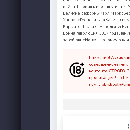
война. Первая мироваяКнига 2. Ч
Великие реформыКарл МарксБес
ХанаанаГеополитикаКапитализм 
КарфагенГлава 6. РеволюцияРе
ВойнаРеволюция 1917 годаЛенин
зарубежьеНовая экономическая 
Внимание! Аудиокни
совершеннолетних.
контента
СТРОГО 
пропаганды ЛГБТ и 
почту
pbn.book@gma