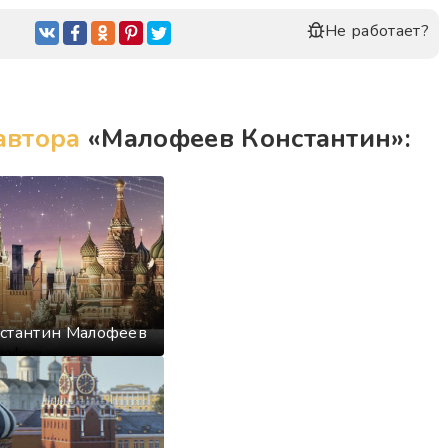
вное возрождение
Не работает?
рия
 Порча нравов
автора
«Малофеев Константин»:
4 годов
нстантин Малофеев