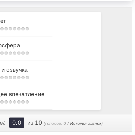
 Патриархат
ет
и Царя Михаила Федоровича
осфера
 и озвучка
ии
ее впечатление
ка:
0.0
из 10
(голосов:
0
/
История оценок
)