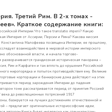
ия. Третий Рим. В 2-х томах -
еев». Краткое содержание книги:
сийской Империи.Что такое translatio imperii? Какую
ая Империя от Ассирии, Персии и Рима? Какова миссия
а Константина Малофеева посвящена Империи, ее прошлому,
исследует взаимодействие в мировой истории имперского
зно обоснованной власти, и начала торгово-
 разворачивается грандиозная историческая панорама –
рсия, Рим и Карфаген и так вплоть до крушения Российской
нного миропорядка и попыток противодействия ему. Великие
 торговые корпорации и банкирские дома действуют на этих
атривается период зарождения Империи до падения
 втором томе рассматривается период от принятия Россией
V века до революционных потрясений 1917
роны, базируется на лучших достижениях отечественной и
гой – предлагает оригинальные историософские идеи,
ся автором.Книга будет интересна как специалистам-