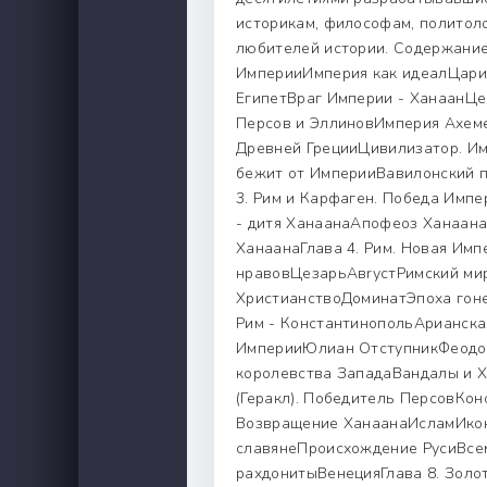
историкам, философам, политоло
любителей истории. Содержание
ИмперииИмперия как идеалЦари
ЕгипетВраг Империи - ХанаанЦе
Персов и ЭллиновИмперия Ахем
Древней ГрецииЦивилизатор. И
бежит от ИмперииВавилонский 
3. Рим и Карфаген. Победа Имп
- дитя ХанаанаАпофеоз Ханаан
ХанаанаГлава 4. Рим. Новая Имп
нравовЦезарьАвrустРимский мир
ХристианствоДоминатЭпоха гон
Рим - КонстантинопольАрианска
ИмперииЮлиан ОтступникФеодос
королевства ЗападаВандалы и
(Геракл). Победитель ПерсовКон
Возвращение ХанаанаИсламИкон
славянеПроисхождение РусиВсем
рахдонитыВенецияГлава 8. Золо