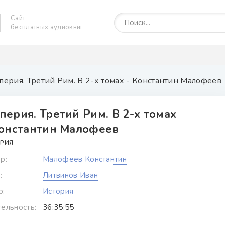
Сайт
бесплатных аудиокниг
перия. Третий Рим. В 2-х томах - Константин Малофеев
перия. Третий Рим. В 2-х томах
Константин Малофеев
РИЯ
р:
Малофеев Константин
:
Литвинов Иван
р:
История
ельность:
36:35:55