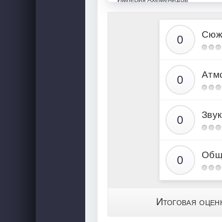
Святой Царь Федор. Московский
Речь Посполитая
Сюж
Смутное время
Симфония Патриарха Филарета 
Атм
Ханаанское Просвещение
Воссоединение Руси
Москва - Второй Иерусалим
Звук
Царь Федор Алексеевич
Раскол
Рим - зарождение новой Импер
Общ
Юность Петра
Великобритания. Новый Ханаан
Петр i. Империя без Церкви
Итоговая оцен
Эпоха дворцовых переворотов