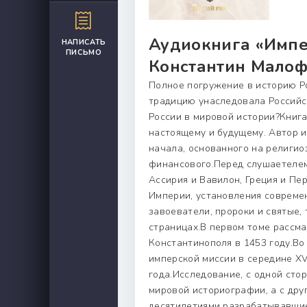
Аудиокнига «Импер
НАПИСАТЬ
ПИСЬМО
Константин Малоф
Полное погружение в историю Рос
традицию унаследовала Российск
России в мировой истории?Книг
настоящему и будущему. Автор 
начала, основанного на религио
финансового.Перед слушаетелем
Ассирия и Вавилон, Греция и Пе
Империи, установления совреме
завоеватели, пророки и святые,
страницах.В первом томе рассм
Константинополя в 1453 году.Во
имперской миссии в середине X
года.Исследование, с одной сто
мировой историографии, а с дру
десятилетиями разрабатывавшие