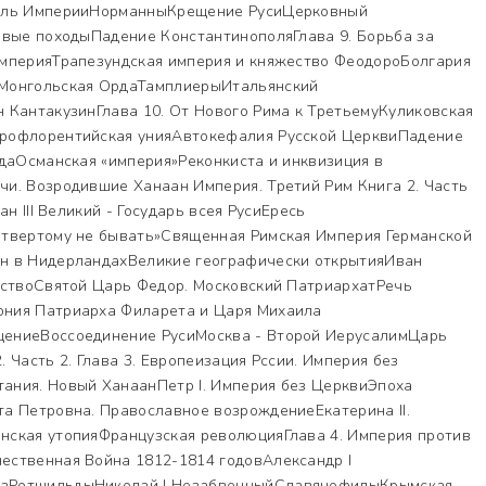
дель ИмперииНорманныКрещение РусиЦерковный
овые походыПадение КонстантинополяГлава 9. Борьба за
мперияТрапезундская империя и княжество ФеодороБолгария
Монгольская ОрдаТамплиерыИтальянский
 КантакузинГлава 10. От Нового Рима к ТретьемуКуликовская
рофлорентийская унияАвтокефалия Русской ЦерквиПадение
даОсманская «империя»Реконкиста и инквизиция в
и. Возродившие Ханаан Империя. Третий Рим Книга 2. Часть
ан III Великий - Государь всея РусиЕресь
твертому не бывать»Священная Римская Империя Германской
н в НидерландахВеликие географически открытияИван
рствоСвятой Царь Федор. Московский ПатриархатРечь
ния Патриарха Филарета и Царя Михаила
ениеВоссоединение РусиМосква - Второй ИерусалимЦарь
 Часть 2. Глава 3. Европеизация Рссии. Империя без
ния. Новый ХанаанПетр I. Империя без ЦерквиЭпоха
а Петровна. Православное возрождениеЕкатерина II.
ская утопияФранцузская революцияГлава 4. Империя против
ственная Война 1812-1814 годовАлександр I
зРотшильдыНиколай I НезабвенныйСлавянофилыКрымская