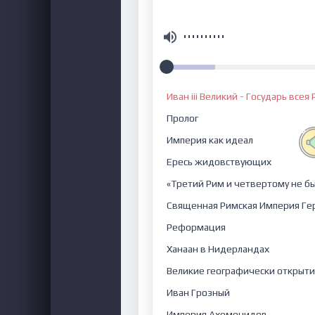
Иван iii Великий - Государь всея 
Пролог
Империя как идеал
Ересь жидовствующих
«Третий Рим и четвертому не б
Священная Римская Империя Гер
Реформация
Ханаан в Нидерландах
Великие географически открыти
Иван Грозный
Империя Ахеменидов