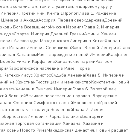
гам, экономистам, так и студентам, и широкому кругу
Империя. Третий Рим. Книга 1ПрологГлава 1. Рождение
 Шумера и АккадаАссирия. Первая сверхдержаваДревний
рковь Бога ВсевышнегоМиссия ИзраиляГлава 2. Империя
енидовСпарта. Империя Древней ГрецииАфины. Ханаан
мперия Александра МакедонскогоИмперия в КитаеХанаан
плен ИзраиляИмперия СелевкидовЗакат Ветхой ИмперииГлава
ерии над ХанааномРим - зарождение новой ИмперииКарфаген
аБорьба Рима и КарфагенаХанаанские партииРазгром
ерияКарфагенское наследие в Риме. Порча
. КатехонИисус ХристосСудьба ХанаанаГлава 5. Империя и
ений на ХристианГностицизм и манихействоКонстантинНовый
я ересьХанаан в Римской ИмперииГлава 6. Золотой век
ий ВеликийВеликое переселение народов. Варварские
 ХанаанЮстинианСимфония властейМонашествоИраклий
стантинополь - столица ВселеннойГлава 7. Ислам.
оборчество«Империя» Карла ВеликогоБолгары и
ирная торговая организация Ханаана. Хазария и
тая осень Нового РимаМакедонская династия. Новый расцвет