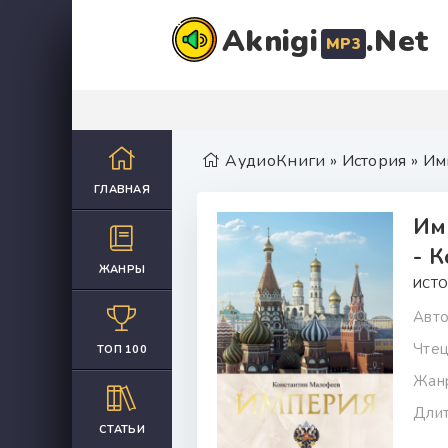
Aknigi
.Net
MP3
АудиоКниги
»
История
» Им
ГЛАВНАЯ
Им
- 
ЖАНРЫ
ИСТО
Авто
Чтец
ТОП 100
Жан
Длит
СТАТЬИ