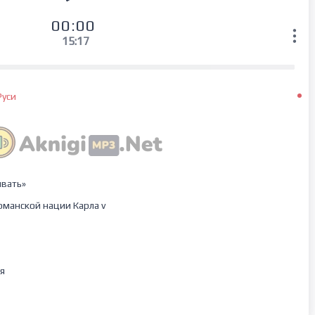
00:00
15:17
Руси
ывать»
манской нации Карла v
я