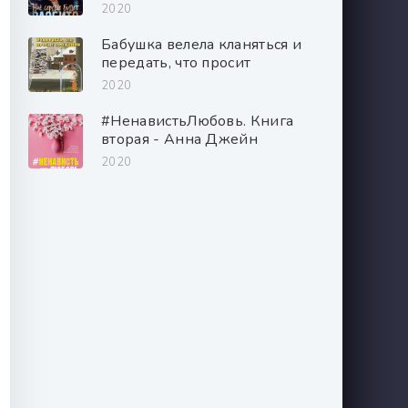
2020
Бабушка велела кланяться и
передать, что просит
прощения - Фредерик
2020
Бакман
#НенавистьЛюбовь. Книга
вторая - Анна Джейн
2020