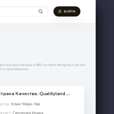
ВОЙТИ
йн без регистрации и SMS на сайте Аknigimp3.net или
и) о произведении.
Страна Качества. Qualityland - Марк-Уве Клинг
втор:
Клинг Марк-Уве
итает:
Сидорова Ирина