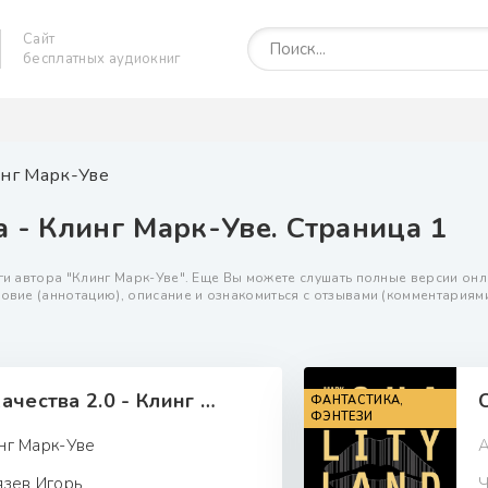
Сайт
бесплатных аудиокниг
нг Марк-Уве
 - Клинг Марк-Уве. Страница 1
и автора "Клинг Марк-Уве". Еще Вы можете слушать полные версии онла
овие (аннотацию), описание и ознакомиться с отзывами (комментариям
Страна Качества 2.0 - Клинг Марк-Уве
ФАНТАСТИКА,
ФЭНТЕЗИ
нг Марк-Уве
А
язев Игорь
Ч