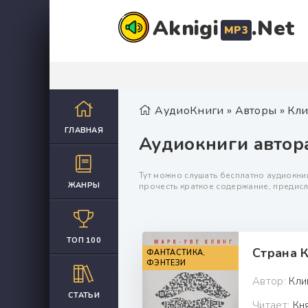
Aknigi
.Net
MP3
АудиоКниги
»
Авторы
» Кли
ГЛАВНАЯ
Аудиокниги автора
Тут можно слушать бесплатно аудиокниг
ЖАНРЫ
прочесть краткое содержание, предисл
ТОП 100
ФАНТАСТИКА,
ФЭНТЕЗИ
Автор:
Кли
СТАТЬИ
Читает:
Кн