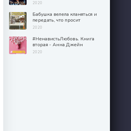
2020
Бабушка велела кланяться и
передать, что просит
прощения - Фредерик
2020
Бакман
#НенавистьЛюбовь. Книга
вторая - Анна Джейн
2020