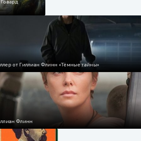
 Говард
ллер от Гиллиан Флинн «Тёмные тайны»
иллиан Флинн