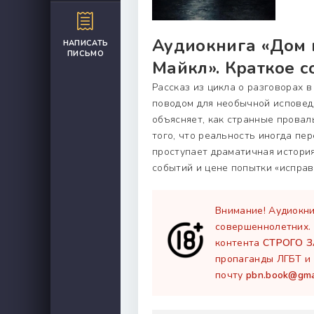
Аудиокнига «Дом 
НАПИСАТЬ
ПИСЬМО
Майкл». Краткое с
Рассказ из цикла о разговорах 
поводом для необычной исповед
объясняет, как странные провал
того, что реальность иногда пе
проступает драматичная истори
событий и цене попытки «исправ
Внимание! Аудиокни
совершеннолетних.
контента
СТРОГО 
пропаганды ЛГБТ и 
почту
pbn.book@gma