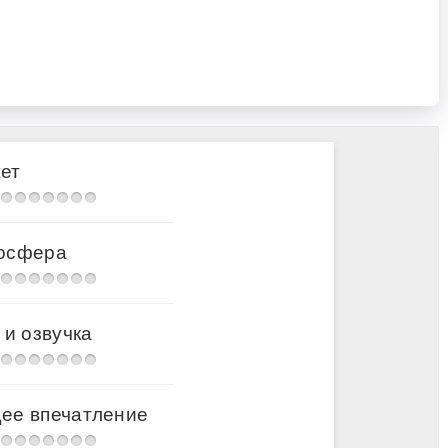
ет
осфера
 и озвучка
ее впечатление