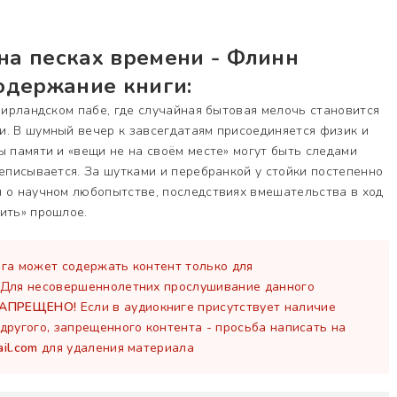
на песках времени - Флинн
одержание книги:
в ирландском пабе, где случайная бытовая мелочь становится
и. В шумный вечер к завсегдатаям присоединяется физик и
ы памяти и «вещи не на своём месте» могут быть следами
реписывается. За шутками и перебранкой у стойки постепенно
я о научном любопытстве, последствиях вмешательства в ход
ить» прошлое.
га может содержать контент только для
 Для несовершеннолетних прослушивание данного
ЗАПРЕЩЕНО!
Если в аудиокниге присутствует наличие
другого, запрещенного контента - просьба написать на
il.com
для удаления материала