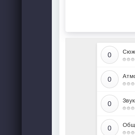
Сюж
Атм
Звук
Общ