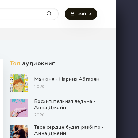
ВОЙТИ
Топ
аудиокниг
Манюня - Наринэ Абгарян
2020
Восхитительная ведьма -
Анна Джейн
2020
Твое сердце будет разбито -
Анна Джейн