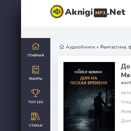
Aknigi
.Net
MP3
АудиоКниги
»
Фантастика, 
ГЛАВНАЯ
До
Ма
ЖАНРЫ
ФАНТ
Авто
Чтец
ТОП 100
Жан
Длит
СТАТЬИ