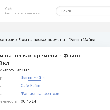
Сайт
бесплатных аудиокниг
фэнтези
» Дом на песках времени - Флинн Майкл
м на песках времени - Флинн
йкл
АСТИКА, ФЭНТЕЗИ
р:
Флинн Майкл
:
Cafe Puffin
р:
Фантастика, фэнтези
ельность:
00:45:14