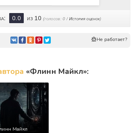
ка:
0.0
из 10
(голосов:
0
/
История оценок
)
Не работает?
автора
«Флинн Майкл»:
Флинн Майкл