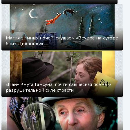
Магия зимних ночей: слушаем «Вечера на хуторе
близ Диканьки»
«Пан» Кнута Гамсуна: почти языческая поэма о
разрушительной силе страсти