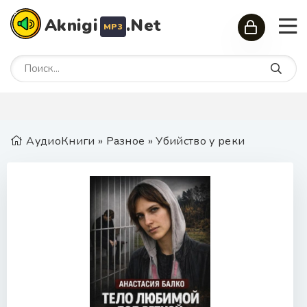
Aknigi
.Net
MP3
АудиоКниги
»
Разное
» Убийство у реки