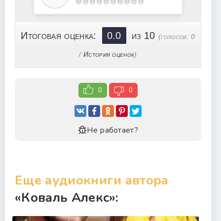
22
23
24
Итоговая оценка:
0.0
из 10
(голосов:
0
25
/
История оценок
)
26
27
0
0
28
29
30
Не работает?
31
32
33
Еще аудиокниги автора
34
«Коваль Алекс»:
35
36