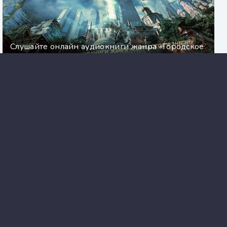
Слушайте онлайн аудиокниги жанра «Городское
фэнтези»
Психология оскорблений. Причины,
механизмы, способы защиты - Райнхард
Халлер
Aknigi
MP3.NET