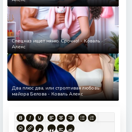
Спецназ ищет няню. Срочно! - Коваль
Алекс
Два плюс два, или строптивая любовь
майора Белова - Коваль Алекс