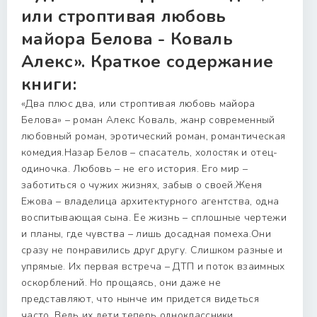
или строптивая любовь
майора Белова - Коваль
Алекс». Краткое содержание
книги:
«Два плюс два, или строптивая любовь майора
Белова» – роман Алекс Коваль, жанр современный
любовный роман, эротический роман, романтическая
комедия.Назар Белов – спасатель, холостяк и отец-
одиночка. Любовь – не его история. Его мир –
заботиться о чужих жизнях, забыв о своей.Женя
Ежова – владелица архитектурного агентства, одна
воспитывающая сына. Ее жизнь – сплошные чертежи
и планы, где чувства – лишь досадная помеха.Они
сразу не понравились друг другу. Слишком разные и
упрямые. Их первая встреча – ДТП и поток взаимных
оскорблений. Но прощаясь, они даже не
представляют, что нынче им придется видеться
часто. Ведь их дети теперь одноклассники,