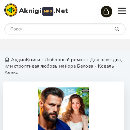
Aknigi
.Net
MP3
АудиоКниги
»
Любовный роман
» Два плюс два,
или строптивая любовь майора Белова - Коваль
Алекс