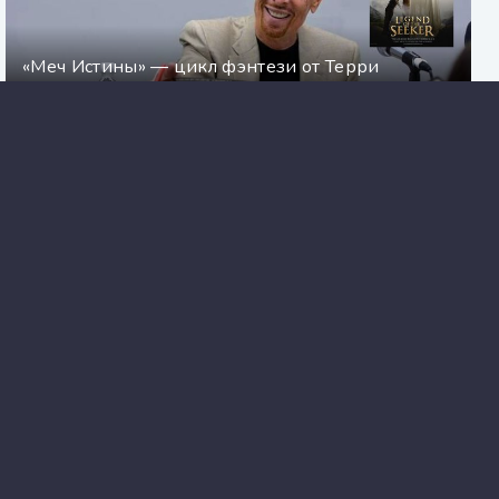
«Меч Истины» — цикл фэнтези от Терри
Гудкайнда
Полуостров сокровищ. Мошенник на поле
чудес - Владимир Сотников
Сотников - Василь Быков