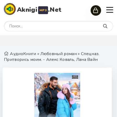
Aknigi
.Net
MP3
АудиоКниги
»
Любовный роман
» Спецназ.
Притворись моим. - Алекс Коваль, Лана Вайн