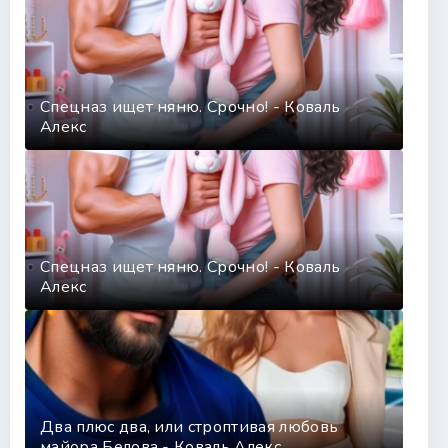
Спецназ ищет няню. Срочно! - Коваль
Алекс
Спецназ ищет няню. Срочно! - Коваль
Алекс
Два плюс два, или строптивая любовь
майора Белова - Коваль Алекс