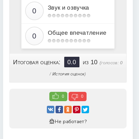
18
Звук и озвучка
19
20
21
Общее впечатление
22
23
24
Итоговая оценка:
0.0
из 10
(голосов:
0
25
/
История оценок
)
26
27
0
0
28
Не работает?