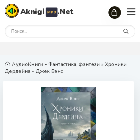
Aknigi
.Net
MP3
АудиоКниги
»
Фантастика, фэнтези
» Хроники
Дердейна - Джек Вэнс