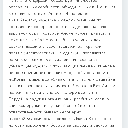
На планете Дердейн существует множество
разрозненных сообществ, объединенных в Шант, над
которым властвует Аноме – Человек Без
Лица.Каждому мужчине и каждой женщине по
достижении совершеннолетия надевают на шею
взрывной обруч, который Аноме может привести в
действие в любой момент. Этот судья и палач
держит людей в страхе, поддерживая хрупкий
порядок десятилетиями.Но однажды появляются
рогушкои – свирепые гуманоидные создания,
убивающие мужчин и похищающие женщин. И Аноме
не предпринимает никаких мер, чтобы остановить
их.Когда пришельцы убивают мать Гастеля Этцвейна,
он клянется раскрыть личность Человека Без Лица и
положить конец его власти.Скоро все тайны
Дердейна падут к ногам юноши, разбитые, словно
слишком хрупкие игрушки. И он поймет: цена
ответственности бывает непомерно
высокой.Классическая трилогия Джека Вэнса – это
история взросления, борьбы за свободу и раскрытия