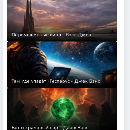
Глава 7
Глава 8
Глава 9
Глава 10
Перемещённые лица - Вэнс Джек
Глава 11
Там, где упадёт «Гесперус - Джек Вэнс
Бог и храмовый вор - Джек Вэнс