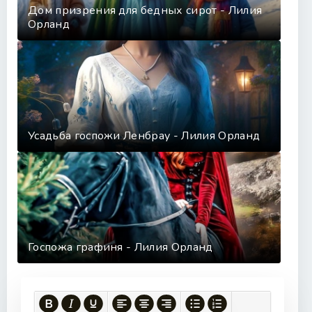
Дом призрения для бедных сирот - Лилия
Орланд
Усадьба госпожи Ленбрау - Лилия Орланд
Госпожа графиня - Лилия Орланд