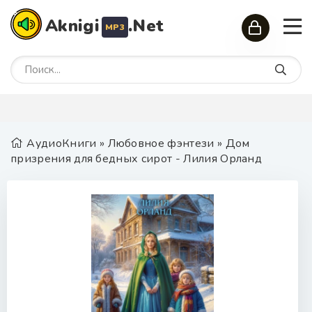
Aknigi
.Net
MP3
АудиоКниги
»
Любовное фэнтези
» Дом
призрения для бедных сирот - Лилия Орланд