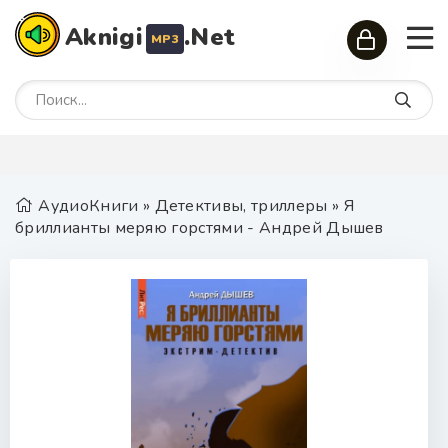
Aknigi
.Net
MP3
АудиоКниги
»
Детективы, триллеры
» Я
бриллианты меряю горстями - Андрей Дышев