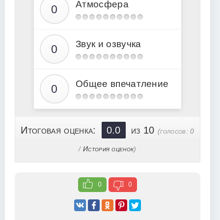
Атмосфера
16
17
18
Звук и озвучка
19
20
21
Общее впечатление
22
23
24
Итоговая оценка:
0.0
из 10
(голосов:
0
/
История оценок
)
0
0