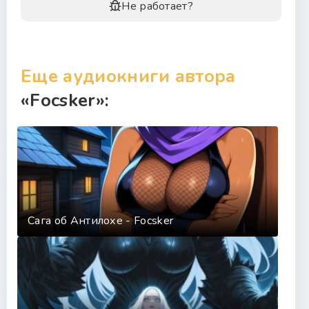
Не работает?
Еще аудиокниги автора
«Focsker»:
Сага об Антилохе - Focsker