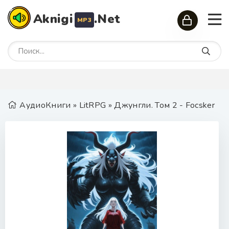
Aknigi
.Net
MP3
АудиоКниги
»
LitRPG
» Джунгли. Том 2 - Focsker