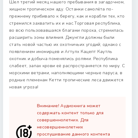
Шел третий месяц нашего пребывания в загадочном,
хищном тропическом аду. Останки самолёта по-
прежнему прибивало к берегу, как и корабли тех, кто
стремился захватить их и нас.Торговая республика,
во всю пользовавшаяся благами пороха, стремилась
расширить зоны влияния. Джунгли должны были
стать новой частью их охотничьих угодий; однако с
появлением иномирцев и Агтулх Кацепт Каутль
охотник и добыча поменялись ролями. Республика
слабеет, запах крови её распространяется по миру. С
морскими ветрами, наполняющими черные паруса, в
родные племенам Кетти тропические леса движется
новая угроза!
Внимание! Аудиокнига может
содержать контент только для
совершеннолетних. Для
несовершеннолетних
прослушивание данного контента