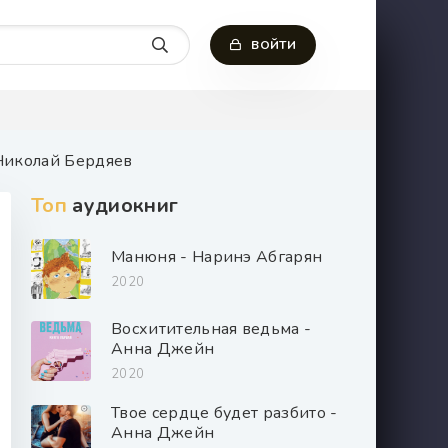
ВОЙТИ
Николай Бердяев
Топ
аудиокниг
Манюня - Наринэ Абгарян
2020
Восхитительная ведьма -
Анна Джейн
2020
Твое сердце будет разбито -
Анна Джейн