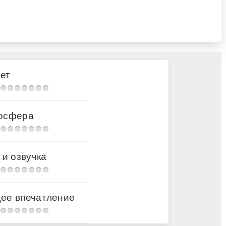
ет
осфера
 и озвучка
ее впечатление