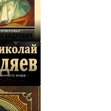
невековье -
менного мира -