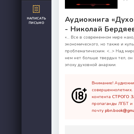
Аудиокнига «Духо
НАПИСАТЬ
ПИСЬМО
- Николай Бердяев
«… Все в современном мире нахо
экономического, но также и куль
проблематическим. <…> Над миро
нем нет больше твердых тел, о
эпоху духовной анархии.
Внимание! Аудиокни
совершеннолетних.
контента
СТРОГО 
пропаганды ЛГБТ и 
почту
pbn.book@gma