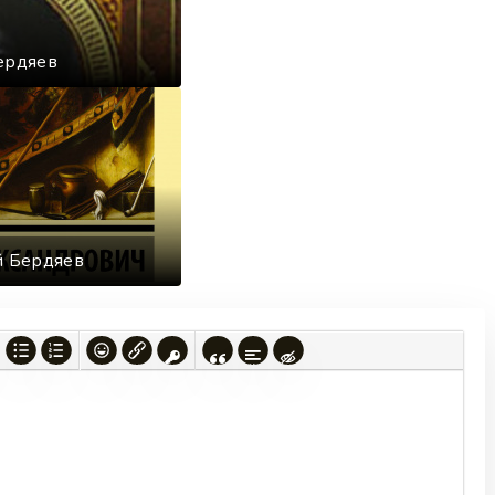
ердяев
й Бердяев