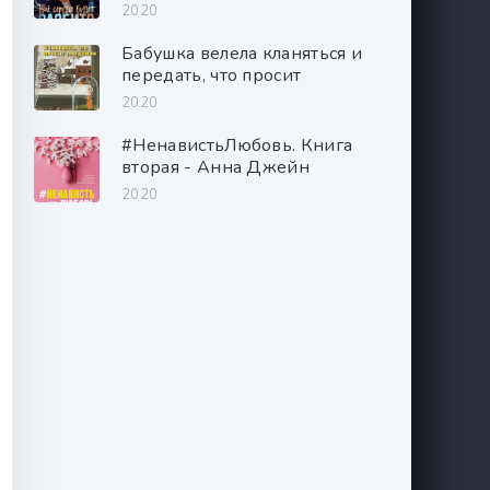
2020
Бабушка велела кланяться и
передать, что просит
прощения - Фредерик
2020
Бакман
#НенавистьЛюбовь. Книга
вторая - Анна Джейн
2020