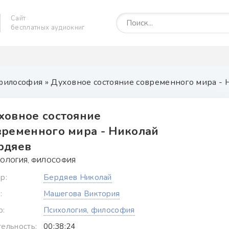
Сайт
бесплатных аудиокниг
 философия
» Духовное состояние современного мира - 
ховное состояние
временного мира - Николай
рдяев
ОЛОГИЯ, ФИЛОСОФИЯ
р:
Бердяев Николай
:
Машегова Виктория
р:
Психология, философия
ельность:
00:38:24