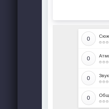
Сюж
Атм
Звук
Общ