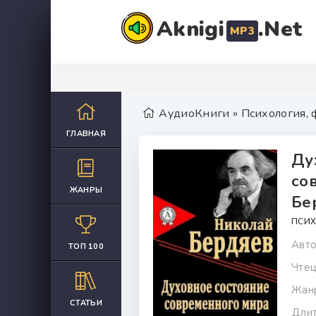
Aknigi
.Net
MP3
АудиоКниги
»
Психология,
ГЛАВНАЯ
Ду
со
ЖАНРЫ
Бе
ПСИХ
Авто
ТОП 100
Чтец
Жан
СТАТЬИ
Длит