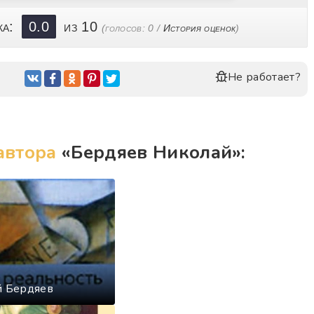
ка:
0.0
из 10
(голосов:
0
/
История оценок
)
Не работает?
автора
«Бердяев Николай»:
й Бердяев