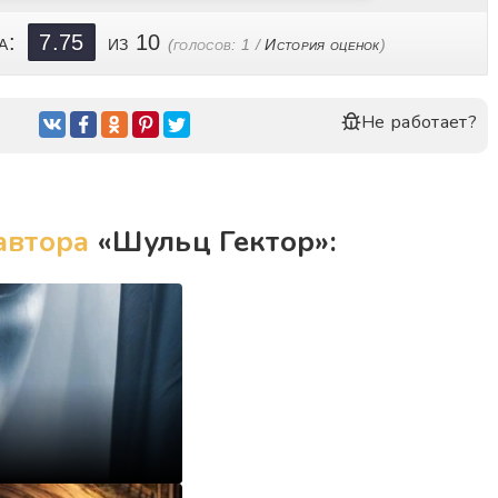
ка:
7.75
из 10
(голосов:
1
/
История оценок
)
Не работает?
автора
«Шульц Гектор»: