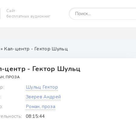
Сайт
бесплатных аудиокниг
» Кал-центр - Гектор Шульц
л-центр - Гектор Шульц
Н, ПРОЗА
р:
Шульц Гектор
:
Зверев Андрей
р:
Роман, проза
ельность:
08:15:44