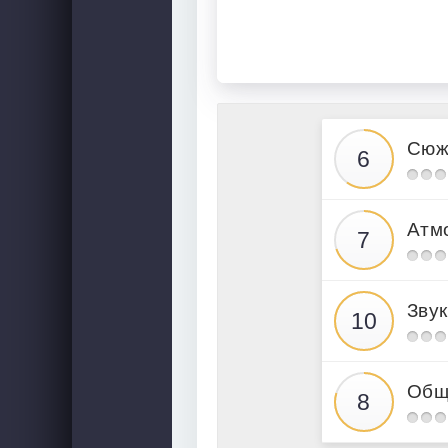
Сюж
Атм
Звук
Общ