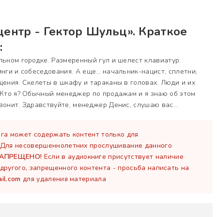
ентр - Гектор Шульц». Краткое
:
льном городке. Размеренный гул и шелест клавиатур.
инги и собеседования. А еще… начальник-нацист, сплетни,
щения. Скелеты в шкафу и тараканы в головах. Люди и их
 Кто я? Обычный менеджер по продажам и я знаю об этом
вонит. Здравствуйте, менеджер Денис, слушаю вас…
га может содержать контент только для
 Для несовершеннолетних прослушивание данного
ЗАПРЕЩЕНО!
Если в аудиокниге присутствует наличие
другого, запрещенного контента - просьба написать на
il.com
для удаления материала