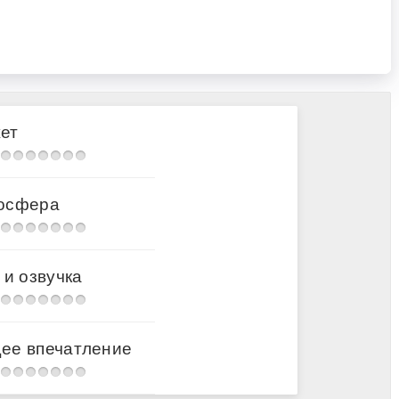
ет
осфера
 и озвучка
ее впечатление