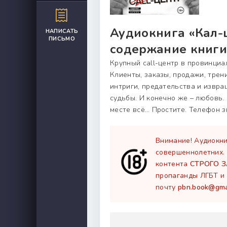
Аудиокнига «Кал-ц
НАПИСАТЬ
ПИСЬМО
содержание книги
Крупный call-центр в провинциа
Клиенты, заказы, продажи, трен
интриги, предательства и извра
судьбы. И конечно же – любовь.
месте всё… Простите. Телефон з
Внимание! Аудиокни
совершеннолетних.
контента
СТРОГО 
пропаганды ЛГБТ и 
почту
pbn.book@gma