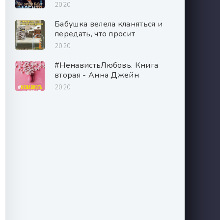
2020
Бабушка велела кланяться и
передать, что просит
прощения - Фредерик
2020
Бакман
#НенавистьЛюбовь. Книга
вторая - Анна Джейн
2020