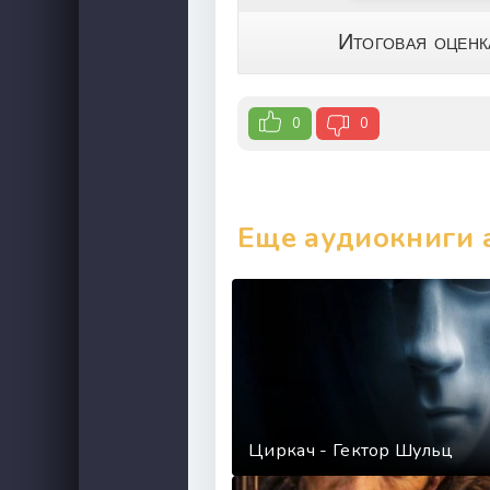
Итоговая оцен
0
0
Еще аудиокниги 
Циркач - Гектор Шульц