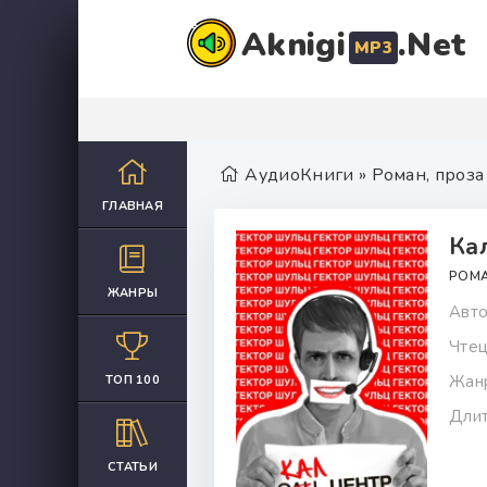
Aknigi
.Net
MP3
АудиоКниги
»
Роман, проза
ГЛАВНАЯ
Ка
РОМА
ЖАНРЫ
Авто
Чтец
Жан
ТОП 100
Длит
СТАТЬИ