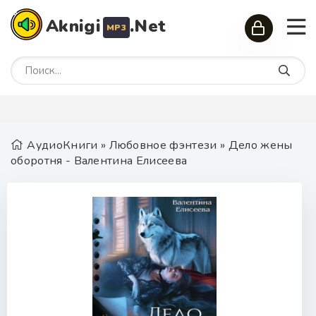
Aknigi
.Net
MP3
АудиоКниги
»
Любовное фэнтези
» Дело жены
оборотня - Валентина Елисеева