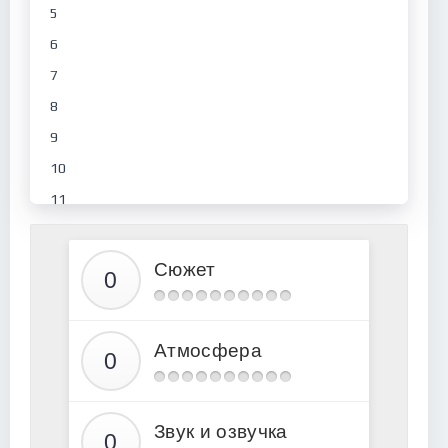
5
6
7
8
9
10
11
12
13
Сюжет
14
15
Атмосфера
16
17
18
Звук и озвучка
19