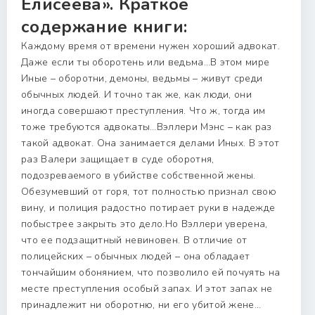
Елисеева». Краткое
содержание книги:
Каждому время от времени нужен хороший адвокат.
Даже если ты оборотень или ведьма…В этом мире
Иные – оборотни, демоны, ведьмы – живут среди
обычных людей. И точно так же, как люди, они
иногда совершают преступления. Что ж, тогда им
тоже требуются адвокаты…Вэллери Мэнс – как раз
такой адвокат. Она занимается делами Иных. В этот
раз Валери защищает в суде оборотня,
подозреваемого в убийстве собственной жены.
Обезумевший от горя, тот полностью признал свою
вину, и полиция радостно потирает руки в надежде
побыстрее закрыть это дело.Но Вэллери уверена,
что ее подзащитный невиновен. В отличие от
полицейских – обычных людей – она обладает
тончайшим обонянием, что позволило ей почуять на
месте преступления особый запах. И этот запах не
принадлежит ни оборотню, ни его убитой жене…