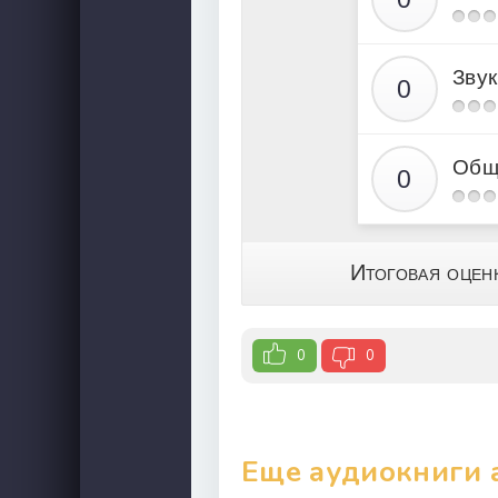
Звук
Общ
Итоговая оцен
0
0
Еще аудиокниги 