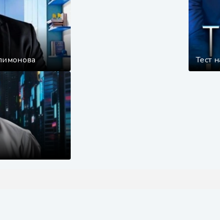
илимонова
Тест 