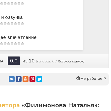
 и озвучка
ее впечатление
ка:
0.0
из 10
(голосов:
0
/
История оценок
)
Не работает?
автора
«Филимонова Наталья»: