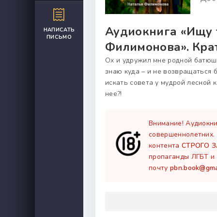
Аудиокнига «Ищу т
НАПИСАТЬ
ПИСЬМО
Филимонова». Кра
Ох и удружил мне родной батюшк
знаю куда – и не возвращаться б
искать совета у мудрой лесной к
нее?!
Внимание! Аудиокни
совершеннолетних.
контента
СТРОГО 
пропаганды ЛГБТ и 
почту
pbn.book@gma