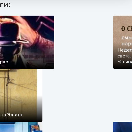
ги:
Недет
света
ирко
Ульян
ена Элтанг