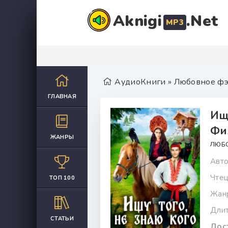
Aknigi
.Net
MP3
АудиоКниги
»
Любовное фэ
ГЛАВНАЯ
Ищ
Фи
ЖАНРЫ
ЛЮБ
Авто
Чтец
ТОП 100
Жан
Длит
СТАТЬИ
Дост