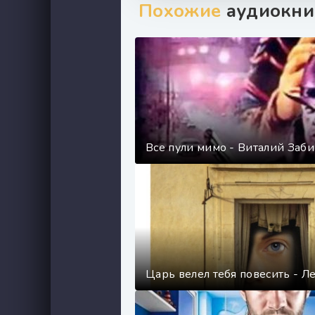
Похожие
аудиокни
Все пули мимо - Виталий Заб
Царь велел тебя повесить - Л