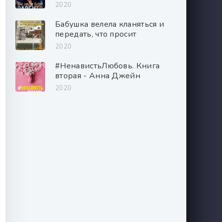
2020
Бабушка велела кланяться и
передать, что просит
прощения - Фредерик
2020
Бакман
#НенавистьЛюбовь. Книга
вторая - Анна Джейн
2020