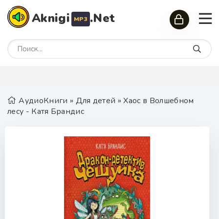
Aknigi
.Net
MP3
АудиоКниги
»
Для детей
» Хаос в Волшебном
лесу - Катя Брандис