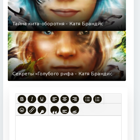
Тайна кита-оборотня - Катя Брандис
Секреты «Голубого рифа - Катя Брандис