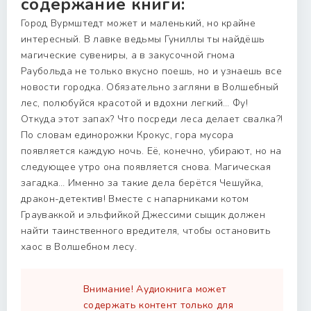
содержание книги:
Город Вурмштедт может и маленький, но крайне
интересный. В лавке ведьмы Гуниллы ты найдёшь
магические сувениры, а в закусочной гнома
Раубольда не только вкусно поешь, но и узнаешь все
новости городка. Обязательно загляни в Волшебный
лес, полюбуйся красотой и вдохни легкий… Фу!
Откуда этот запах? Что посреди леса делает свалка?!
По словам единорожки Крокус, гора мусора
появляется каждую ночь. Её, конечно, убирают, но на
следующее утро она появляется снова. Магическая
загадка… Именно за такие дела берётся Чешуйка,
дракон-детектив! Вместе с напарниками котом
Грауваккой и эльфийкой Джессими сыщик должен
найти таинственного вредителя, чтобы остановить
хаос в Волшебном лесу.
Внимание! Аудиокнига может
содержать контент только для