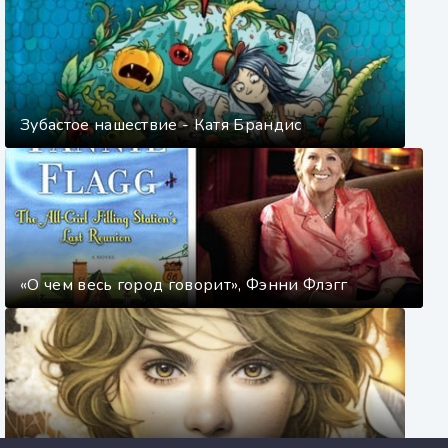
Зубастое нашествие - Катя Брандис
«О чем весь город говорит», Фэнни Флэгг
Сердце Белого леса - Катя Брандис