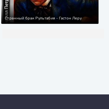
Странный брак Рультабия - Гастон Леру