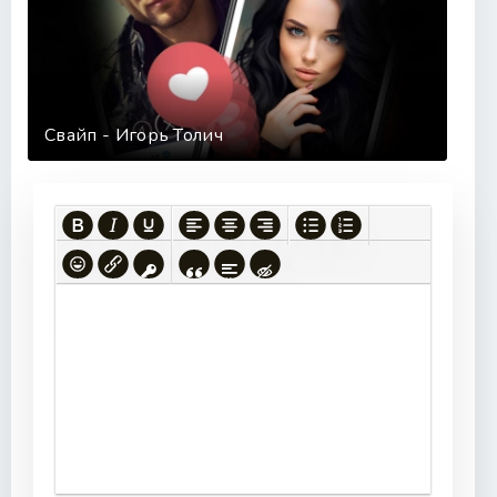
42
43
44
45
Свайп - Игорь Толич
46
47
48
49
50
51
52
53
54
55
56