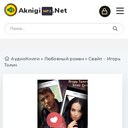
Aknigi
.Net
MP3
АудиоКниги
»
Любовный роман
» Свайп - Игорь
Толич