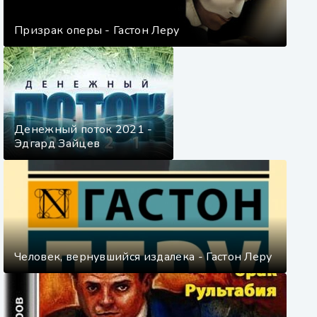
Призрак оперы - Гастон Леру
Денежный поток 2021 -
Эдгард Зайцев
Человек, вернувшийся издалека - Гастон Леру