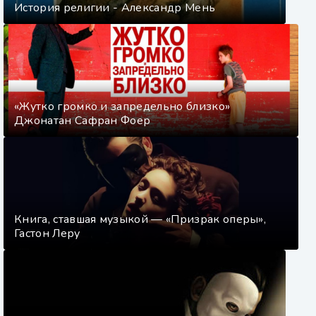
История религии - Александр Мень
71
72
73
74
75
«Жутко громко и запредельно близко»
Джонатан Сафран Фоер
76
77
78
79
Книга, ставшая музыкой — «Призрак оперы»,
Гастон Леру