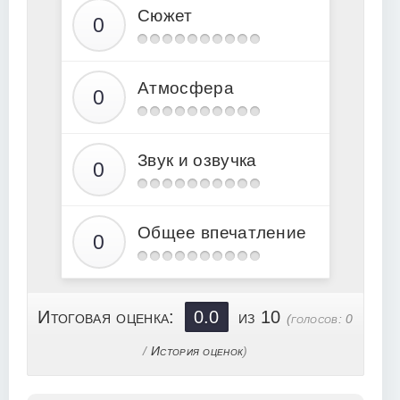
13
Сюжет
14
15
Атмосфера
16
17
18
Звук и озвучка
19
20
21
Общее впечатление
22
23
24
Итоговая оценка:
0.0
из 10
(голосов:
0
25
/
История оценок
)
26
27