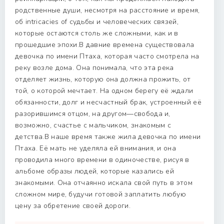
родственные души, несмотря на расстояние и время,
об intricacies of судьбы и человеческих связей,
которые остаются столь же сложными, как и в
прошедшие эпохи.В давние времена существовала
девочка по имени Птаха, которая часто смотрела на
реку возле дома. Она понимала, что эта река
отделяет жизнь, которую она должна прожить, от
той, о которой мечтает. На одном берегу её ждали
обязанности, долг и несчастный брак, устроенный её
разорившимся отцом, на другом—свобода и,
возможно, счастье с мальчиком, знакомым с
детства.В наше время также жила девочка по имени
Птаха. Её мать не уделяла ей внимания, и она
проводила много времени в одиночестве, рисуя в
альбоме образы людей, которые казались ей
знакомыми. Она отчаянно искала свой путь в этом
сложном мире, будучи готовой заплатить любую
цену за обретение своей дороги.