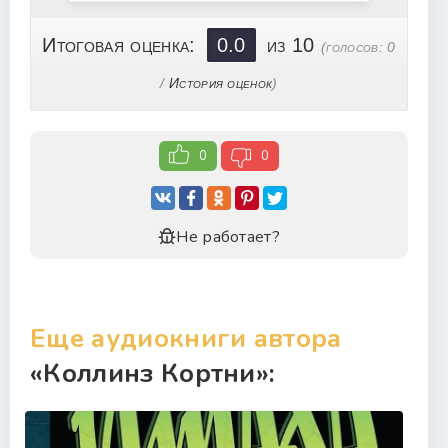
23
24
Итоговая оценка:
0.0
из 10
(голосов:
0
25
/
История оценок
)
26
27
0
0
28
29
30
Не работает?
31
32
33
Еще аудиокниги автора
34
«Коллинз Кортни»:
35
36
37