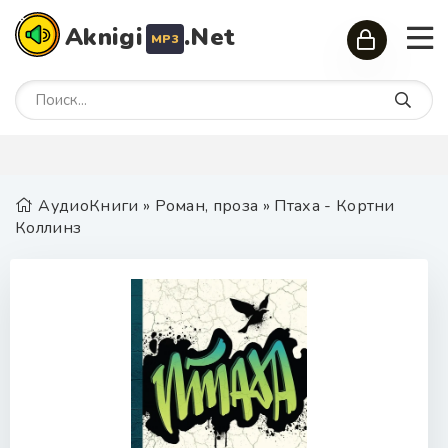
Aknigi
.Net
MP3
АудиоКниги
»
Роман, проза
» Птаха - Кортни
Коллинз