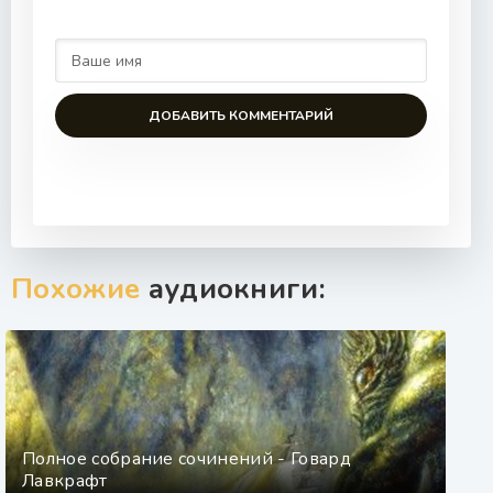
52
53
ДОБАВИТЬ КОММЕНТАРИЙ
Похожие
аудиокниги:
Полное собрание сочинений - Говард
Лавкрафт