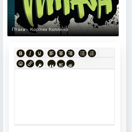
38
39
40
Птаха - Кортни Коллинз
41
42
43
44
45
46
47
48
49
50
51