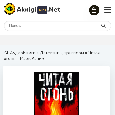
Aknigi
.Net
MP3
АудиоКниги
»
Детективы, триллеры
» Читая
огонь - Марк Качим