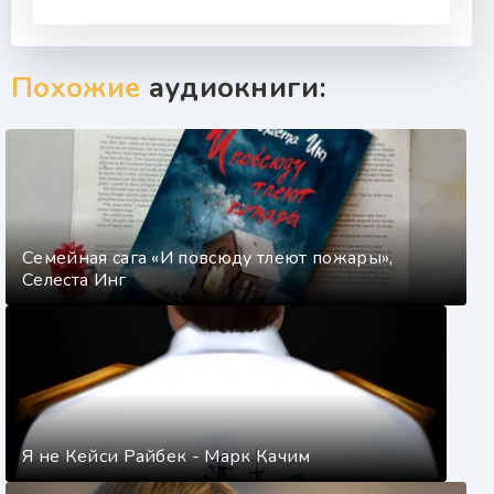
Похожие
аудиокниги:
Семейная сага «И повсюду тлеют пожары»,
Селеста Инг
Я не Кейси Райбек - Марк Качим