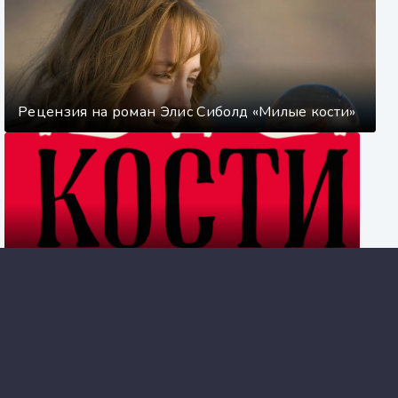
Рецензия на роман Элис Сиболд «Милые кости»
Кости: внутри и снаружи - Рой Милз
Не буди дьявола - Джон Вердон