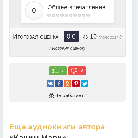
21
Общее впечатление
22
23
24
Итоговая оценка:
0.0
из 10
(голосов:
0
25
/
История оценок
)
26
27
0
0
28
Не работает?
Еще аудиокниги автора
«Качим Марк»: