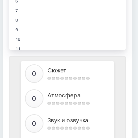
6
7
8
9
10
11
12
13
Сюжет
14
15
Атмосфера
16
17
18
Звук и озвучка
19
20