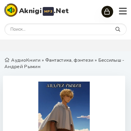
Aknigi
.Net
MP3
АудиоКниги
»
Фантастика, фэнтези
» Бессилыш -
Андрей Рымин