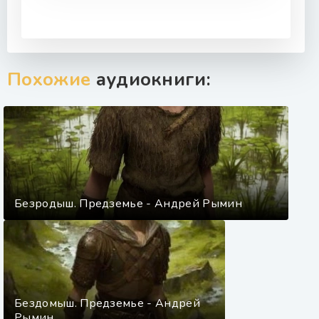
Похожие
аудиокниги:
Безродыш. Предземье - Андрей Рымин
Бездомыш. Предземье - Андрей
Рымин