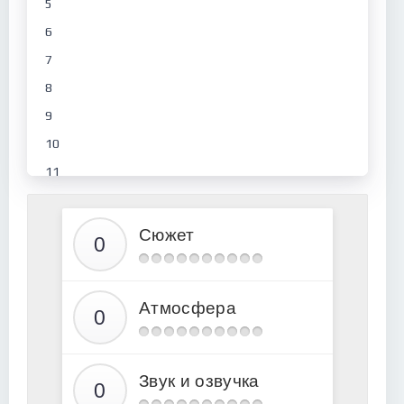
5
6
7
8
9
10
11
12
13
Сюжет
14
15
Атмосфера
16
17
18
Звук и озвучка
19