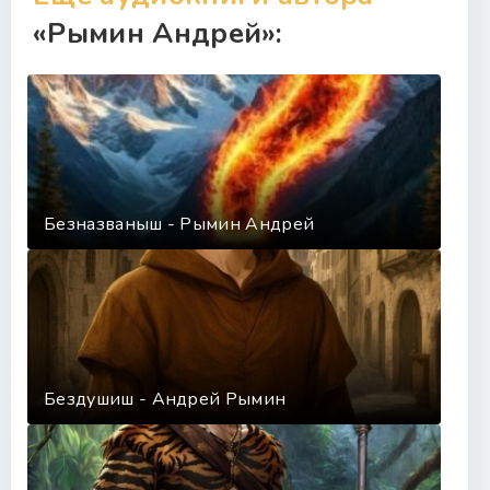
«Рымин Андрей»:
Безназваныш - Рымин Андрей
Бездушиш - Андрей Рымин