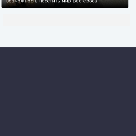
возможность посетить мир Вестероса
Aknigi
MP3.NET
Правообладателям