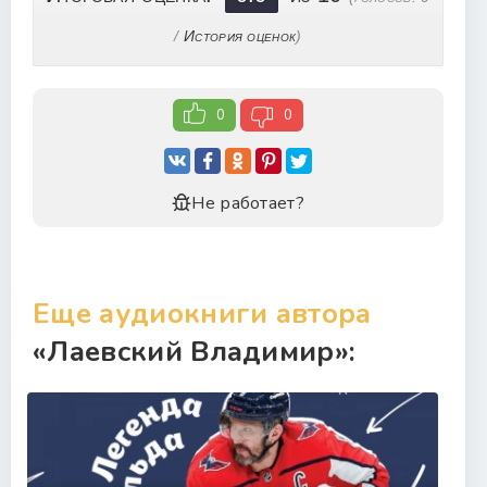
/
История оценок
)
0
0
Не работает?
Еще аудиокниги автора
«Лаевский Владимир»: