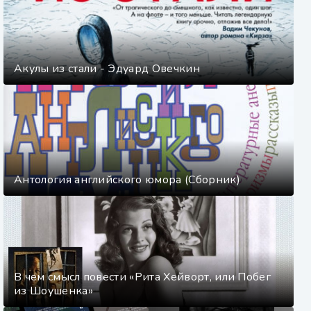
Акулы из стали - Эдуард Овечкин
Антология английского юмора (Сборник)
В чем смысл повести «Рита Хейворт, или Побег
из Шоушенка»