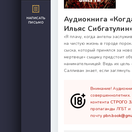
Аудиокнига «Когд
НАПИСАТЬ
ПИСЬМО
Ильяс Сибгатулин»
«Я плачу, когда ангелы заслужи
на чистую жизнь в городе порок
сыска, который принялся за нов
мертвеце» сыщику предстоит об
нанимательницей. Ведь их цель 
Салливан знает, если заглянуть
Внимание! Аудиокни
совершеннолетних.
контента
СТРОГО 
пропаганды ЛГБТ и 
почту
pbn.book@gma