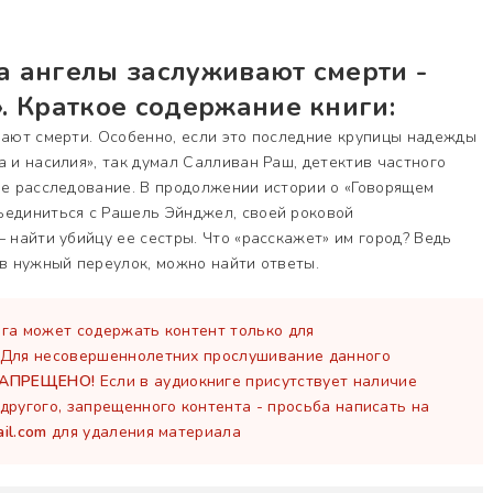
а ангелы заслуживают смерти -
. Краткое содержание книги:
вают смерти. Особенно, если это последние крупицы надежды
а и насилия», так думал Салливан Раш, детектив частного
ое расследование. В продолжении истории о «Говорящем
ъединиться с Рашель Эйнджел, своей роковой
– найти убийцу ее сестры. Что «расскажет» им город? Ведь
 в нужный переулок, можно найти ответы.
га может содержать контент только для
 Для несовершеннолетних прослушивание данного
ЗАПРЕЩЕНО!
Если в аудиокниге присутствует наличие
другого, запрещенного контента - просьба написать на
il.com
для удаления материала