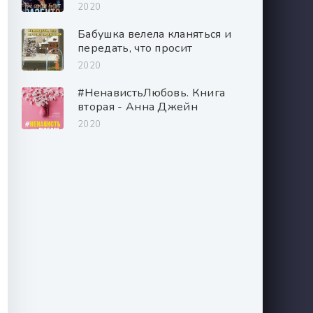
2020
Бабушка велела кланяться и
передать, что просит
прощения - Фредерик
2020
Бакман
#НенавистьЛюбовь. Книга
вторая - Анна Джейн
2020