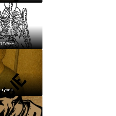
гатулин
атулин