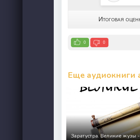
Итоговая оцен
0
0
Еще аудиокниги 
Заратустра. Великие жузы -