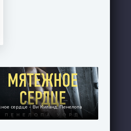
ное сердце - Ви Киланд, Пенелопа