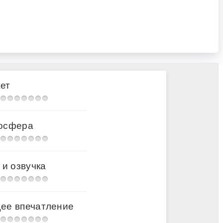
ет
осфера
 и озвучка
ее впечатление