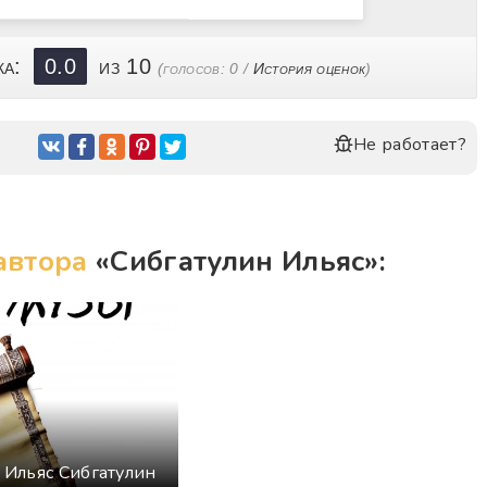
ка:
0.0
из 10
(голосов:
0
/
История оценок
)
Не работает?
автора
«Сибгатулин Ильяс»:
 Ильяс Сибгатулин