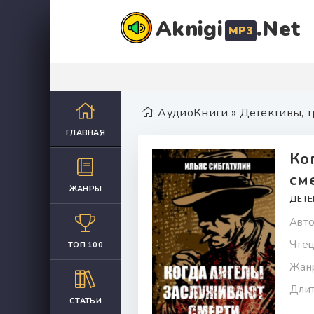
Aknigi
.Net
MP3
АудиоКниги
»
Детективы, 
ГЛАВНАЯ
Ко
см
ЖАНРЫ
ДЕТЕ
Авто
Чтец
ТОП 100
Жан
Длит
СТАТЬИ