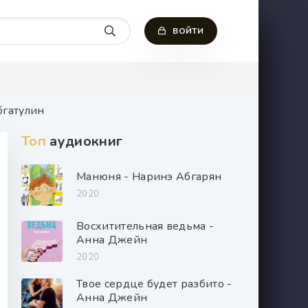
ВОЙТИ
бгатулин
Топ
аудиокниг
Манюня - Наринэ Абгарян
2020
Восхитительная ведьма -
Анна Джейн
2020
Твое сердце будет разбито -
Анна Джейн