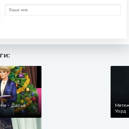
ги:
ена - Дарья
Мятеж
Уорд