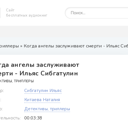
Сайт
бесплатных аудиокниг
триллеры
» Когда ангелы заслуживают смерти - Ильяс Си
гда ангелы заслуживают
ерти - Ильяс Сибгатулин
КТИВЫ, ТРИЛЛЕРЫ
р:
Сибгатулин Ильяс
:
Китаева Наталия
р:
Детективы, триллеры
ельность:
00:03:38