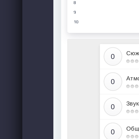
8
9
10
Сюж
Атм
Звук
Общ