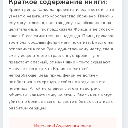
Краткое содержание книги:
Кровь принца Калилла проклята, и, если хоть кто-то
узнает о недуге, его королевство обречено. Помочь
ему могу только я, простая девушка, обыкновенная
целительница. Так предсказала Жрица, а ее слово –
закон. Я его единственная надежда. Принц приказал
трем благородным фейри меня похитить. Вместе мы
отправимся к горе Руин, единственному месту, где я
смогу исцелить его отравленную кровь. Путь
предстоит опасный, от меня явно что-то скрывают.
Но хуже всего то, что Калилл ведет себя
неподобающе. Ведь принц фейри не должен
влюбляться в смертную, особенно когда она его
пленница. А той не следует лететь навстречу
объятиям, как мотыльку на огонь. Здесь меня могут
убить, но больше всего на свете я боюсь остаться с
разбитым сердцем…
Внимание! Аудиокнига может