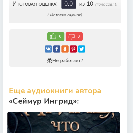
24
Итоговая оценка:
0.0
из 10
(голосов:
0
25
/
История оценок
)
26
27
0
0
28
29
30
Не работает?
31
32
33
Еще аудиокниги автора
34
«Сеймур Ингрид»:
35
36