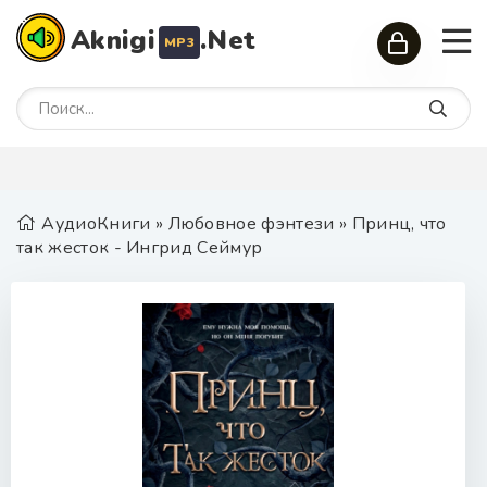
Aknigi
.Net
MP3
АудиоКниги
»
Любовное фэнтези
» Принц, что
так жесток - Ингрид Сеймур