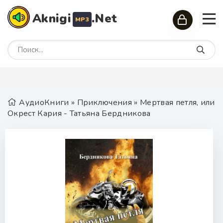
Aknigi
.Net
MP3
АудиоКниги
»
Приключения
» Мертвая петля, или
Окрест Кария - Татьяна Бердникова