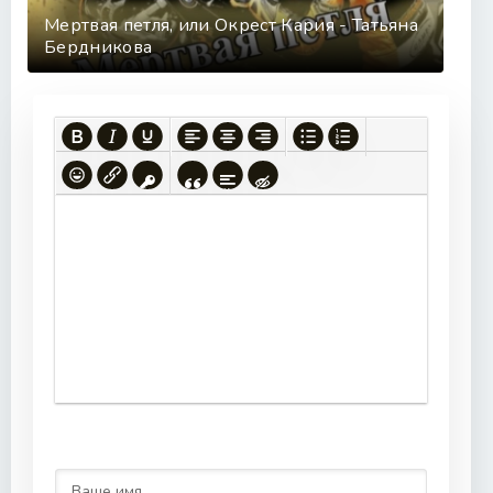
Мертвая петля, или Окрест Кария - Татьяна
Бердникова