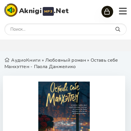
Aknigi
.Net
MP3
АудиоКниги
»
Любовный роман
» Оставь себе
Манхэттен - Паола Данжелико