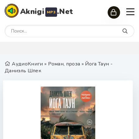
Aknigi
.Net
MP3
АудиоКниги
»
Роман, проза
» Йога Таун -
Даниэль Шпек