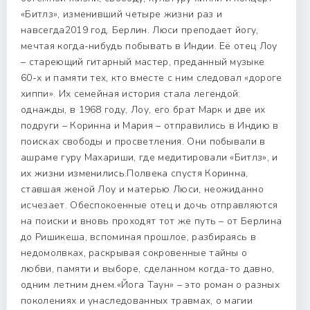
«Битлз», изменивший четыре жизни раз и
навсегда2019 год. Берлин. Люси преподает йогу,
мечтая когда-нибудь побывать в Индии. Её отец Лоу
– стареющий гитарный мастер, преданный музыке
60-х и памяти тех, кто вместе с ним следовал «дороге
хиппи». Их семейная история стала легендой:
однажды, в 1968 году, Лоу, его брат Марк и две их
подруги – Коринна и Мария – отправились в Индию в
поисках свободы и просветления. Они побывали в
ашраме гуру Махариши, где медитировали «Битлз», и
их жизни изменились.Полвека спустя Коринна,
ставшая женой Лоу и матерью Люси, неожиданно
исчезает. Обеспокоенные отец и дочь отправляются
на поиски и вновь проходят тот же путь – от Берлина
до Ришикеша, вспоминая прошлое, разбираясь в
недомолвках, раскрывая сокровенные тайны о
любви, памяти и выборе, сделанном когда-то давно,
одним летним днем.«Йога Таун» – это роман о разных
поколениях и унаследованных травмах, о магии