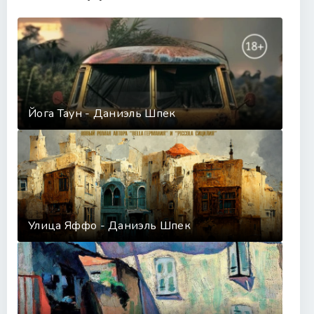
Йога Таун - Даниэль Шпек
Улица Яффо - Даниэль Шпек