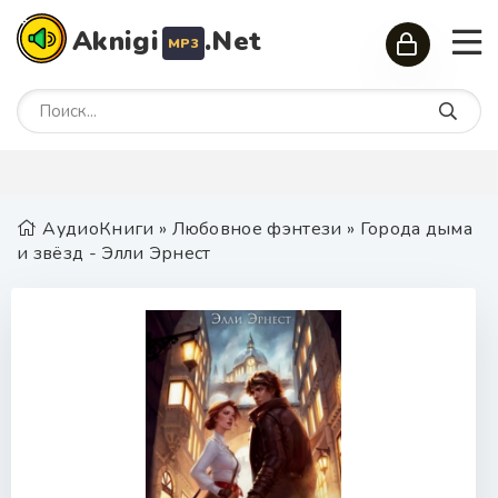
Aknigi
.Net
MP3
АудиоКниги
»
Любовное фэнтези
» Города дыма
и звёзд - Элли Эрнест