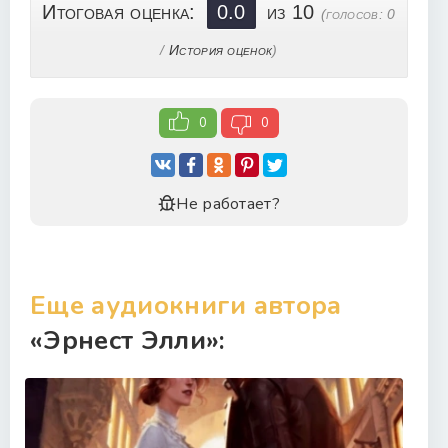
Итоговая оценка:
0.0
из 10
(голосов:
0
/
История оценок
)
0
0
Не работает?
Еще аудиокниги автора
«Эрнест Элли»: