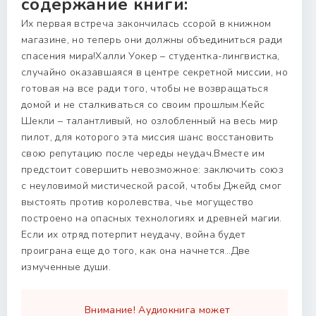
содержание книги:
Их первая встреча закончилась ссорой в книжном
магазине, но теперь они должны объединиться ради
спасения мира!Халли Уокер – студентка-лингвистка,
случайно оказавшаяся в центре секретной миссии, но
готовая на все ради того, чтобы не возвращаться
домой и не сталкиваться со своим прошлым.Кейс
Шекли – талантливый, но озлобленный на весь мир
пилот, для которого эта миссия шанс восстановить
свою репутацию после череды неудач.Вместе им
предстоит совершить невозможное: заключить союз
с неуловимой мистической расой, чтобы Джейд смог
выстоять против королевства, чье могущество
построено на опасных технологиях и древней магии.
Если их отряд потерпит неудачу, война будет
проиграна еще до того, как она начнется…Две
измученные души.
Внимание! Аудиокнига может