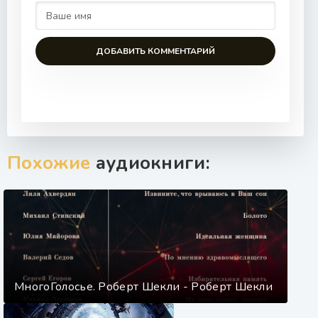
ДОБАВИТЬ КОММЕНТАРИЙ
Похожие
аудиокниги:
МногоГолосье. Роберт Шекли - Роберт Шекли