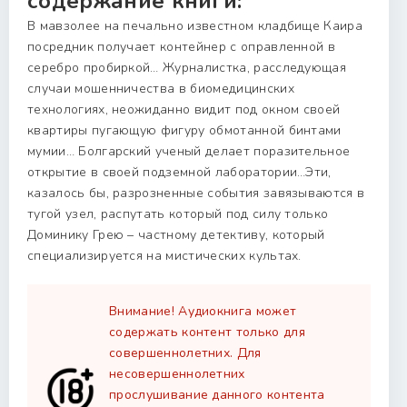
содержание книги:
В мавзолее на печально известном кладбище Каира
посредник получает контейнер с оправленной в
серебро пробиркой… Журналистка, расследующая
случаи мошенничества в биомедицинских
технологиях, неожиданно видит под окном своей
квартиры пугающую фигуру обмотанной бинтами
мумии… Болгарский ученый делает поразительное
открытие в своей подземной лаборатории…Эти,
казалось бы, разрозненные события завязываются в
тугой узел, распутать который под силу только
Доминику Грею – частному детективу, который
специализируется на мистических культах.
Внимание! Аудиокнига может
содержать контент только для
совершеннолетних. Для
несовершеннолетних
прослушивание данного контента