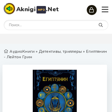
Aknigi
.Net
MP3
АудиоКниги
»
Детективы, триллеры
» Египтянин
- Лейтон Грин