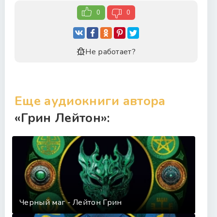
0
0
Не работает?
Еще аудиокниги автора
«Грин Лейтон»:
Черный маг - Лейтон Грин