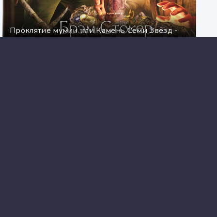
Проклятие мумии или Камень Семи Звёзд -
Брэм Стокер
Посредник - Леонид Кудрявцев
Aknigi
MP3.NET