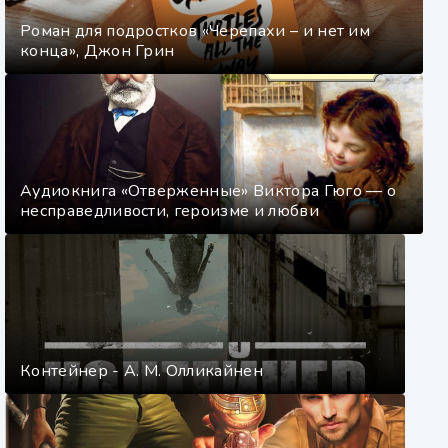
Роман для подростков «Черепахи – и нет им
конца», Джон Грин
Аудиокнига «Отверженные» Виктора Гюго — о
несправедливости, героизме и любви
Контейнер - А. М. Олликайнен