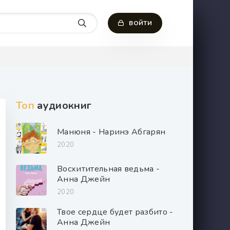
ВОЙТИ
Топ
аудиокниг
Манюня - Наринэ Абгарян
2020
Восхитительная ведьма -
Анна Джейн
2020
Твое сердце будет разбито -
Анна Джейн