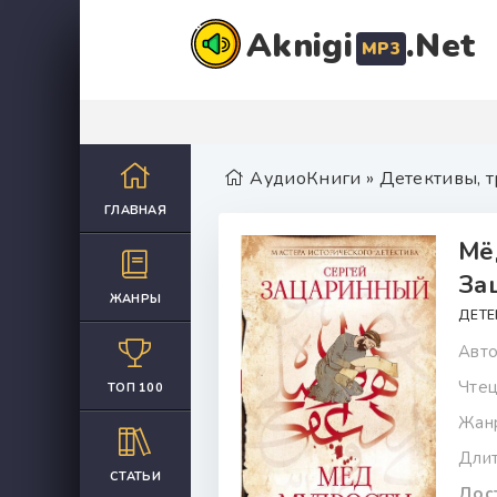
Aknigi
.Net
MP3
АудиоКниги
»
Детективы, 
ГЛАВНАЯ
Мё
За
ЖАНРЫ
ДЕТЕ
Авто
Чтец
ТОП 100
Жан
Длит
СТАТЬИ
Дост