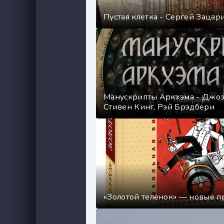
Пустая клетка - Сергей Заца
Манускрипты Аркхэма - Джо
Стивен Кинг, Рэй Брэдбери
«Золотой теленок» — новые 