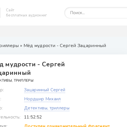
Сайт
бесплатных аудиокниг
триллеры
» Мёд мудрости - Сергей Зацаринный
д мудрости - Сергей
царинный
КТИВЫ, ТРИЛЛЕРЫ
р:
Зацаринный Сергей
:
Нордшир Михаил
р:
Детективы, триллеры
ельность:
11:52:52
уп:
Доступен ознакомительный фрагмент