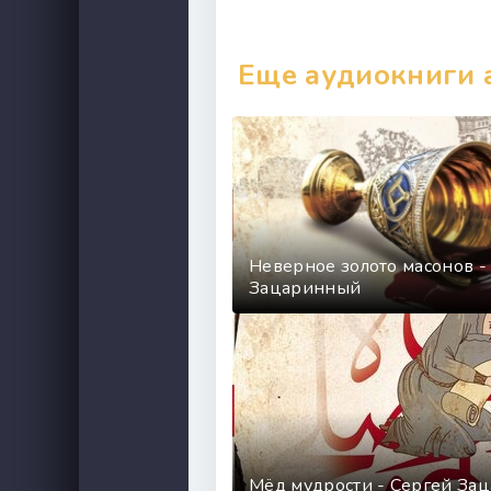
Еще аудиокниги 
Неверное золото масонов -
Зацаринный
Мёд мудрости - Сергей За