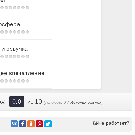
осфера
 и озвучка
ее впечатление
ка:
0.0
из 10
(голосов:
0
/
История оценок
)
Не работает?