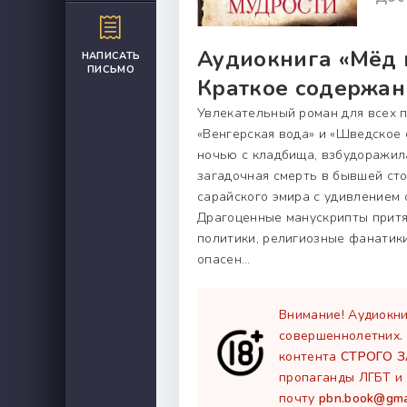
Аудиокнига «Мёд 
НАПИСАТЬ
ПИСЬМО
Краткое содержан
Увлекательный роман для всех п
«Венгерская вода» и «Шведское 
ночью с кладбища, взбудоражила
загадочная смерть в бывшей ст
сарайского эмира с удивлением 
Драгоценные манускрипты притяг
политики, религиозные фанатики
опасен…
Внимание! Аудиокни
совершеннолетних.
контента
СТРОГО 
пропаганды ЛГБТ и 
почту
pbn.book@gma