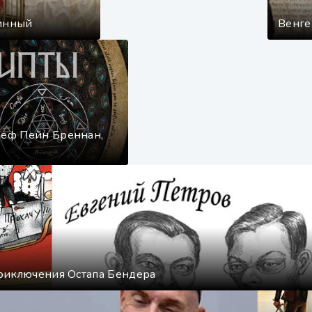
ринный
Венге
зеф Пейн Бреннан,
приключения Остапа Бендера