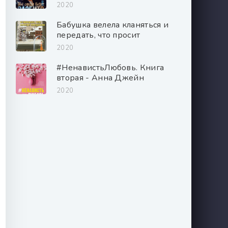
2020
Бабушка велела кланяться и
передать, что просит
прощения - Фредерик
2020
Бакман
#НенавистьЛюбовь. Книга
вторая - Анна Джейн
2020