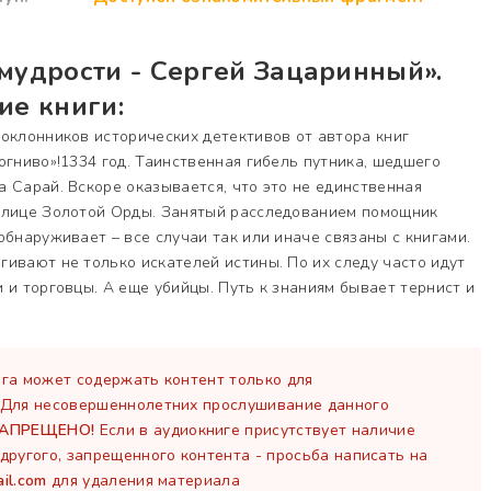
мудрости - Сергей Зацаринный».
ие книги:
оклонников исторических детективов от автора книг
огниво»!1334 год. Таинственная гибель путника, шедшего
 Сарай. Вскоре оказывается, что это не единственная
олице Золотой Орды. Занятый расследованием помощник
обнаруживает – все случаи так или иначе связаны с книгами.
ивают не только искателей истины. По их следу часто идут
 и торговцы. А еще убийцы. Путь к знаниям бывает тернист и
га может содержать контент только для
 Для несовершеннолетних прослушивание данного
ЗАПРЕЩЕНО!
Если в аудиокниге присутствует наличие
другого, запрещенного контента - просьба написать на
il.com
для удаления материала