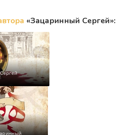
автора
«Зацаринный Сергей»:
 Сергей
царинный