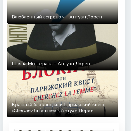
Глава 39
Глава 40
Влюбленный астроном - Антуан Лорен
Глава 41
Эпилог
Шляпа Миттерана - Антуан Лорен
Красный блокнот, или Парижский квест
«Cherchez la femme» - Антуан Лорен