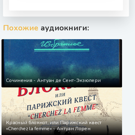
Похожие
аудиокниги:
Сочинения - Антуан де Сент-Экзюпери
Красный блокнот, или Парижский квест
«Cherchez la femme» - Антуан Лорен