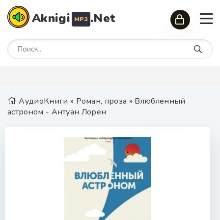
Aknigi
.Net
MP3
АудиоКниги
»
Роман, проза
» Влюбленный
астроном - Антуан Лорен