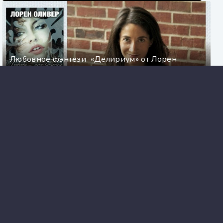
Любовное фэнтези «Делириум» от Лорен
Оливер
Самые знаменитые расследования Шерлока
Холмса - Артур Дойл
Русский транзит - Вячеслав Барковский,