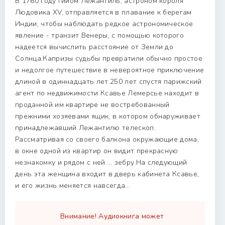
В 1760 году Гийом Лежантиль, астроном короля
Людовика XV, отправляется в плавание к берегам
Индии, чтобы наблюдать редкое астрономическое
явление - транзит Венеры, с помощью которого
надеется вычислить расстояние от Земли до
Солнца.Капризы судьбы превратили обычно простое
и недолгое путешествие в невероятное приключение
длиной в одиннадцать лет.250 лет спустя парижский
агент по недвижимости Ксавье Лемерсье находит в
проданной им квартире не востребованный
прежними хозяевами ящик, в котором обнаруживает
принадлежавший Лежантилю телескоп.
Рассматривая со своего балкона окружающие дома,
в окне одной из квартир он видит прекрасную
незнакомку и рядом с ней … зебру.На следующий
день эта женщина входит в дверь кабинета Ксавье,
и его жизнь меняется навсегда…
Внимание! Аудиокнига может