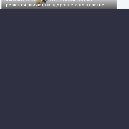
решения влияют на здоровье и долголетие -
Том Рат
5 аудиокниг по психологии, которые стоит
послушать
Подсознание - Луис Макмиллан