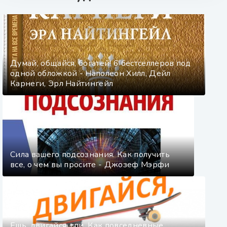
Думай, общайся, богатей! 6 бестселлеров под
одной обложкой - Наполеон Хилл, Дейл
Карнеги, Эрл Найтингейл
Сила вашего подсознания. Как получить
все, о чем вы просите - Джозеф Мэрфи
Ешь, двигайся, спи. Как повседневные