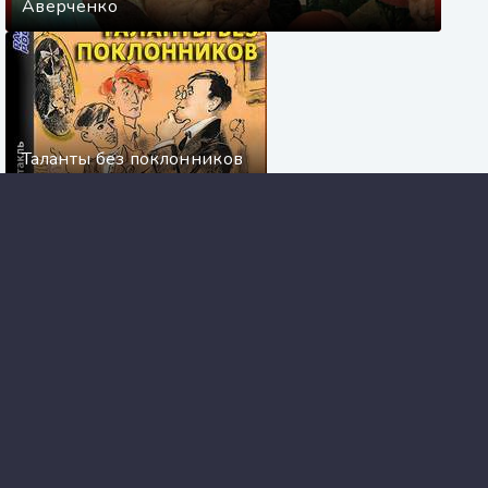
Аверченко
Таланты без поклонников
- Аркадий Аверченко
О хороших, в сущности, людях - Аркадий
Аверченко