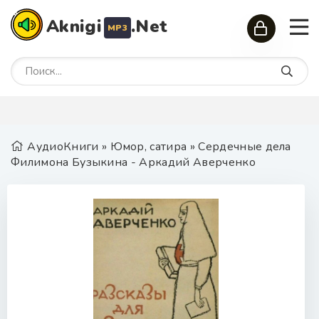
Aknigi
.Net
MP3
АудиоКниги
»
Юмор, сатира
» Сердечные дела
Филимона Бузыкина - Аркадий Аверченко