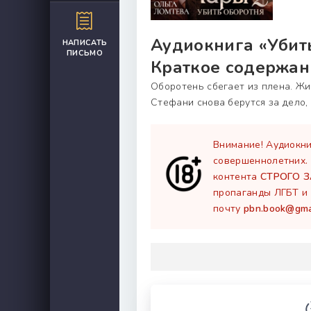
Аудиокнига «Убить
НАПИСАТЬ
ПИСЬМО
Краткое содержан
Оборотень сбегает из плена. Жи
Стефани снова берутся за дело,
Внимание! Аудиокни
совершеннолетних.
контента
СТРОГО 
пропаганды ЛГБТ и 
почту
pbn.book@gma