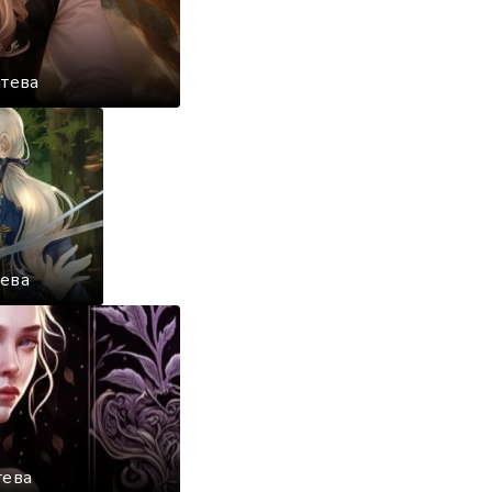
мтева
тева
тева