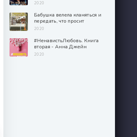
2020
Бабушка велела кланяться и
передать, что просит
прощения - Фредерик
2020
Бакман
#НенавистьЛюбовь. Книга
вторая - Анна Джейн
2020