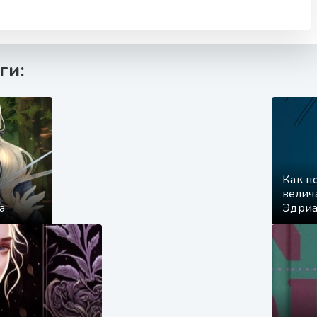
ги:
Как п
велич
а
Эдри