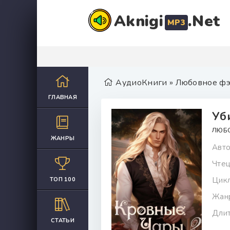
Aknigi
.Net
MP3
АудиоКниги
»
Любовное фэ
ГЛАВНАЯ
Уб
ЛЮБ
ЖАНРЫ
Авто
Чтец
Цикл
ТОП 100
Жан
Длит
СТАТЬИ