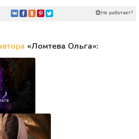
Не работает?
автора
«Ломтева Ольга»:
льга