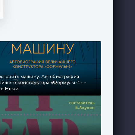
остроить машину. Автобиография
айшего конструктора «Формулы-1» -
ан Ньюи