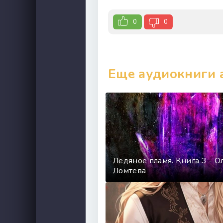
26
0
0
27
28
29
Еще аудиокниги 
30
Ледяное пламя. Книга 3 - О
Ломтева