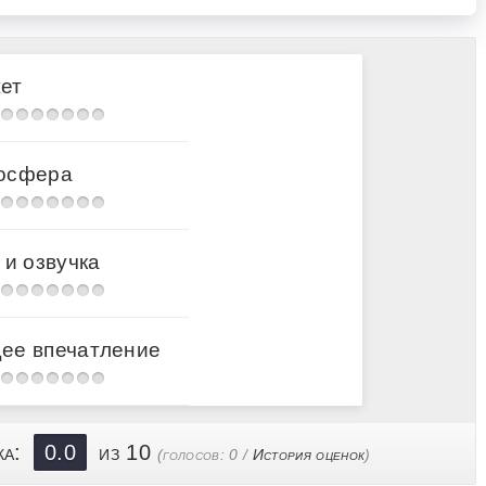
ет
осфера
 и озвучка
ее впечатление
ка:
0.0
из 10
(голосов:
0
/
История оценок
)