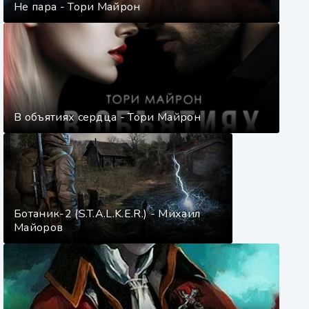
Не пара - Тори Майрон
В объятиях сердца - Тори Майрон
Ботаник-2 (S.T.A.L.K.E.R.) - Михаил
Майоров