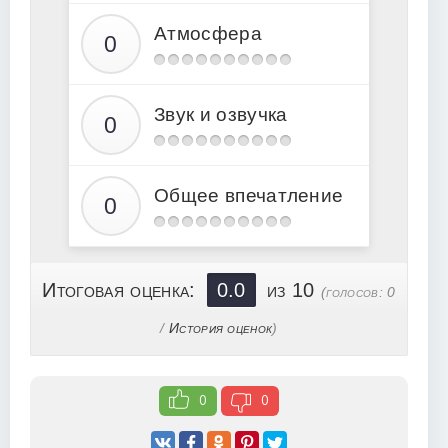
15
Атмосфера
16
17
18
Звук и озвучка
19
20
21
Общее впечатление
22
23
24
Итоговая оценка:
0.0
из 10
(голосов:
0
25
/
История оценок
)
26
27
0
0
28
29