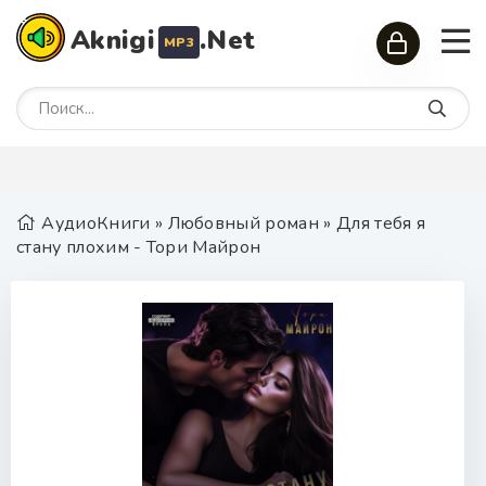
Aknigi
.Net
MP3
АудиоКниги
»
Любовный роман
» Для тебя я
стану плохим - Тори Майрон