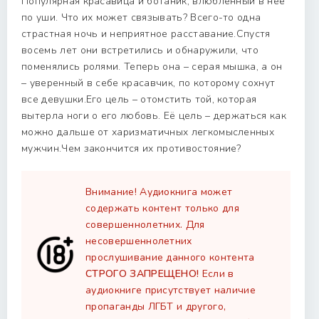
Популярная красавица и ботаник, влюблённый в неё
по уши. Что их может связывать? Всего-то одна
страстная ночь и неприятное расставание.Спустя
восемь лет они встретились и обнаружили, что
поменялись ролями. Теперь она – серая мышка, а он
– уверенный в себе красавчик, по которому сохнут
все девушки.Его цель – отомстить той, которая
вытерла ноги о его любовь. Её цель – держаться как
можно дальше от харизматичных легкомысленных
мужчин.Чем закончится их противостояние?
Внимание! Аудиокнига может
содержать контент только для
совершеннолетних. Для
несовершеннолетних
прослушивание данного контента
СТРОГО ЗАПРЕЩЕНО!
Если в
аудиокниге присутствует наличие
пропаганды ЛГБТ и другого,