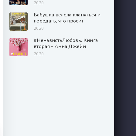
2020
Бабушка велела кланяться и
передать, что просит
прощения - Фредерик
2020
Бакман
#НенавистьЛюбовь. Книга
вторая - Анна Джейн
2020