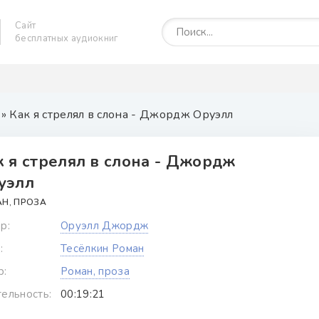
Сайт
бесплатных аудиокниг
» Как я стрелял в слона - Джордж Оруэлл
к я стрелял в слона - Джордж
уэлл
Н, ПРОЗА
р:
Оруэлл Джордж
:
Тесёлкин Роман
р:
Роман, проза
ельность:
00:19:21