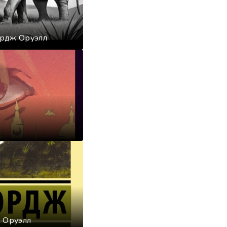
ордж Оруэлл
 Оруэлл