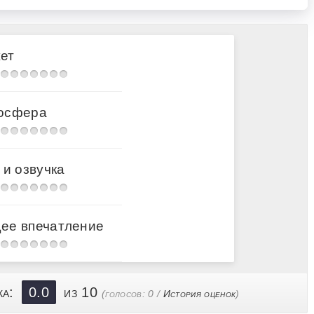
ет
осфера
 и озвучка
ее впечатление
ка:
0.0
из 10
(голосов:
0
/
История оценок
)