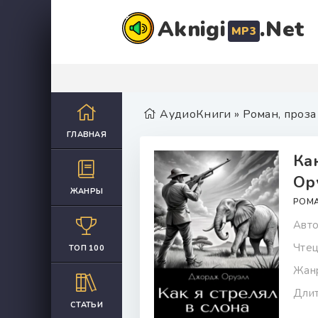
Aknigi
.Net
MP3
АудиоКниги
»
Роман, проза
ГЛАВНАЯ
Ка
Ор
ЖАНРЫ
РОМА
Авто
Чтец
ТОП 100
Жан
Длит
СТАТЬИ