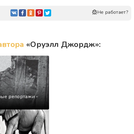
Не работает?
автора
«Оруэлл Джордж»:
ные репортажи -