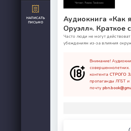
Аудиокнига «Как я
НАПИСАТЬ
ПИСЬМО
Оруэлл». Краткое 
Часто люди не могут действова
убеждениям из-за влияния окру
Внимание! Аудиокни
совершеннолетних.
контента
СТРОГО 
пропаганды ЛГБТ и 
почту
pbn.book@gma