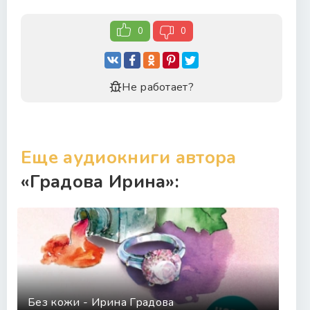
0
0
Не работает?
Еще аудиокниги автора
«Градова Ирина»:
Без кожи - Ирина Градова