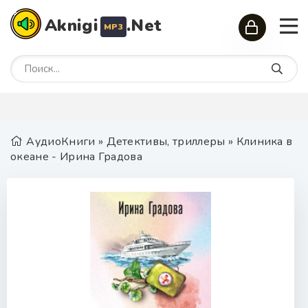
Aknigi
.Net
MP3
АудиоКниги
»
Детективы, триллеры
» Клиника в
океане - Ирина Градова