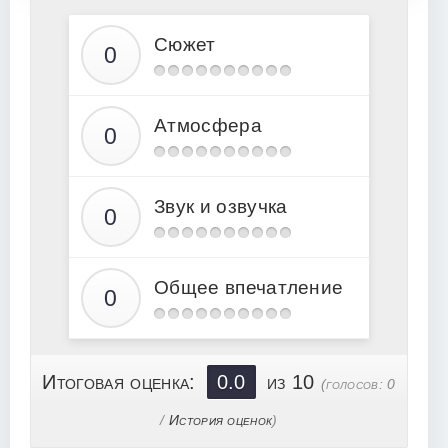
12
13
Сюжет
14
15
Атмосфера
16
17
18
Звук и озвучка
19
20
21
Общее впечатление
22
23
24
Итоговая оценка:
0.0
из 10
(голосов:
0
25
/
История оценок
)