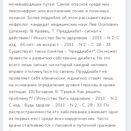
мочевыводящих путей. Самое опасное среди них -
пиелонефрит, или воспаление почек и почечных
лоханок. Более подробно об этом расскажет врач -
нефролог, кандидат медицинских наук Лев Осипович
Шлезнер. 9) Кравец, Т. Преддиабет- сигнал к
действию/ / Искусство быть здоровым. - 2011. - N 2. С
изд. : 60 лет- не возраст. - 2011. - N 2. - С. 26 - 33.
Существует такое понятие - "преддиабет". Он может
привести к развитию собственно диабета. Но это
всего лишь сигнал, на который каждый человек
вправе откликнуться по-своему. Преддиабет не
проявляет себя клинически, и диагноз ставят лишь
на основании определения уровня глюкозы в крови
натощак. 10) Бочаров, Б. "Грыжа. Как решить
проблему?"/ / Искусство быть здоровым. - 2011. - N 2.
С изд. : Будь здоров. - 2011. - N 2. - С. 28 - 33. По
распространенности это заболевание занимает одно
из первых мест среди всех хирургических. Часто
врачи сталкиваются с паховой и пупочной грыжами.