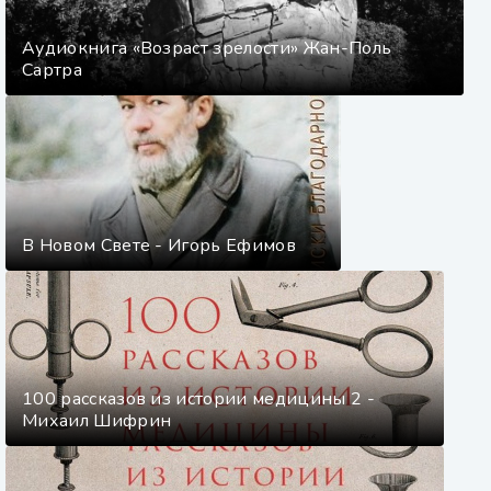
Аудиокнига «Возраст зрелости» Жан-Поль
Сартра
В Новом Свете - Игорь Ефимов
100 рассказов из истории медицины 2 -
Михаил Шифрин