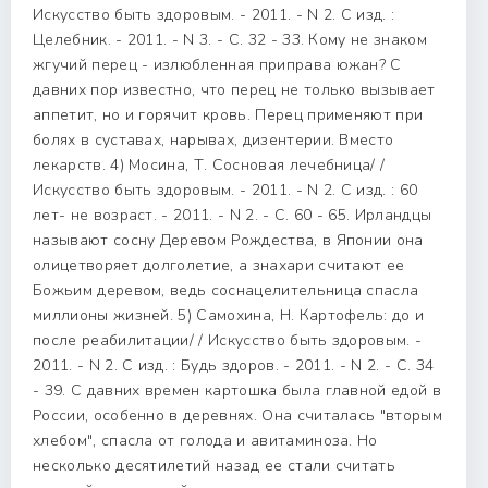
Искусство быть здоровым. - 2011. - N 2. С изд. :
Целебник. - 2011. - N 3. - С. 32 - 33. Кому не знаком
жгучий перец - излюбленная приправа южан? С
давних пор известно, что перец не только вызывает
аппетит, но и горячит кровь. Перец применяют при
болях в суставах, нарывах, дизентерии. Вместо
лекарств. 4) Мосина, Т. Сосновая лечебница/ /
Искусство быть здоровым. - 2011. - N 2. С изд. : 60
лет- не возраст. - 2011. - N 2. - С. 60 - 65. Ирландцы
называют сосну Деревом Рождества, в Японии она
олицетворяет долголетие, а знахари считают ее
Божьим деревом, ведь соснацелительница спасла
миллионы жизней. 5) Самохина, Н. Картофель: до и
после реабилитации/ / Искусство быть здоровым. -
2011. - N 2. С изд. : Будь здоров. - 2011. - N 2. - С. 34
- 39. С давних времен картошка была главной едой в
России, особенно в деревнях. Она считалась "вторым
хлебом", спасла от голода и авитаминоза. Но
несколько десятилетий назад ее стали считать