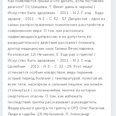
Как появляются грыжи и что делать, если поставлен
диагноз? 11) Шишова, Т. Визит дамы в черном/ /
Искусство быть здоровым. - 2011. - N 2. С изд. : Будь
здоров. - 2011. - N 2. - С. 52 - 57. Депрессия - одно из
самых распространенных психических расстройств в
современном мире. О том, как распознать
надвигающуюся депрессию и не допустить ее
разрушительного действия расскажет психиатр,
доктор медицинских наук Галина Вячеславовна
Козловская. 12) Нечаенко, Е. Еще раз о гриппе/ /
Искусство быть здоровым. - 2011. - N 2. С изд. :
Целебник. - 2011. - N 3. - С. 22 - 25. Этот недуг
отличается особым коварством, ведь пережив
острый период болезни с температурой, ломотой во
всем теле, насморком и сильным кашлем, мы можем
столкнуться с осложнениями, многие из которых
смертельно опасны. О том, как избежать
последствий гриппа рассказывает руководитель
Федерального центра по гриппу и ОРЗ Олег Киселев.
Люди и судьбы. 13) Мельников, Л. Александр