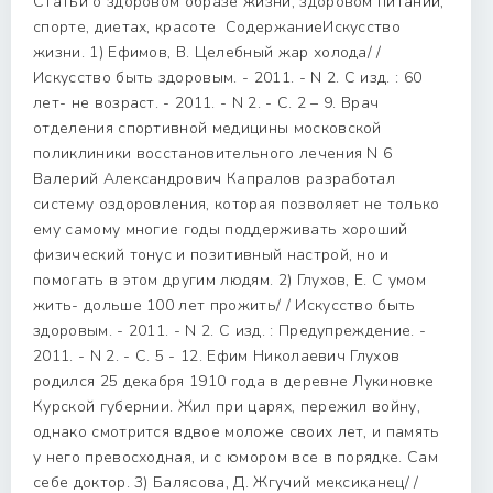
Статьи о здоровом образе жизни, здоровом питании,
спорте, диетах, красоте СодержаниеИскусство
жизни. 1) Ефимов, В. Целебный жар холода/ /
Искусство быть здоровым. - 2011. - N 2. С изд. : 60
лет- не возраст. - 2011. - N 2. - С. 2 – 9. Врач
отделения спортивной медицины московской
поликлиники восстановительного лечения N 6
Валерий Александрович Капралов разработал
систему оздоровления, которая позволяет не только
ему самому многие годы поддерживать хороший
физический тонус и позитивный настрой, но и
помогать в этом другим людям. 2) Глухов, Е. С умом
жить- дольше 100 лет прожить/ / Искусство быть
здоровым. - 2011. - N 2. С изд. : Предупреждение. -
2011. - N 2. - С. 5 - 12. Ефим Николаевич Глухов
родился 25 декабря 1910 года в деревне Лукиновке
Курской губернии. Жил при царях, пережил войну,
однако смотрится вдвое моложе своих лет, и память
у него превосходная, и с юмором все в порядке. Сам
себе доктор. 3) Балясова, Д. Жгучий мексиканец/ /