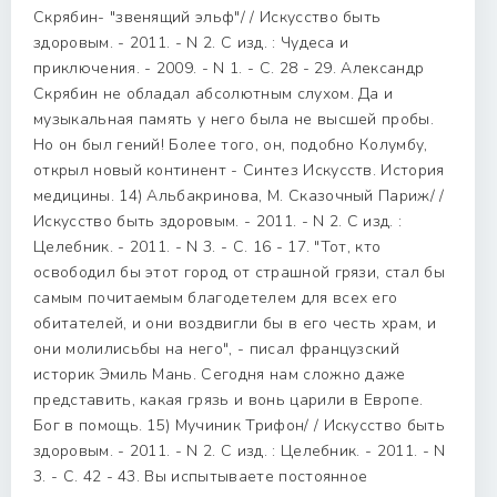
Скрябин- "звенящий эльф"/ / Искусство быть
здоровым. - 2011. - N 2. С изд. : Чудеса и
приключения. - 2009. - N 1. - С. 28 - 29. Александр
Скрябин не обладал абсолютным слухом. Да и
музыкальная память у него была не высшей пробы.
Но он был гений! Более того, он, подобно Колумбу,
открыл новый континент - Синтез Искусств. История
медицины. 14) Альбакринова, М. Сказочный Париж/ /
Искусство быть здоровым. - 2011. - N 2. С изд. :
Целебник. - 2011. - N 3. - С. 16 - 17. "Тот, кто
освободил бы этот город от страшной грязи, стал бы
самым почитаемым благодетелем для всех его
обитателей, и они воздвигли бы в его честь храм, и
они молилисьбы на него", - писал французский
историк Эмиль Мань. Сегодня нам сложно даже
представить, какая грязь и вонь царили в Европе.
Бог в помощь. 15) Мучиник Трифон/ / Искусство быть
здоровым. - 2011. - N 2. С изд. : Целебник. - 2011. - N
3. - С. 42 - 43. Вы испытываете постоянное