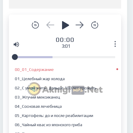
00:00
3:01
00_01_Содержание
01_Целебный жар холода
02_С умом жить- дольше 100 лет прожить
03_Жгучий мексиканец
04_Сосновая лечебница
05_Картофель: до и после реабилитации
06_Чайный квас из японского гриба