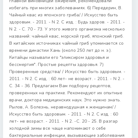
главной виновницей ожирения, рекомендовали
избегать при многих заболеваниях. 6) Передерин, В.
Чайный квас из японского гриба/ / Искусство быть
здоровым. - 2011. - N 2. С изд. : Будь здоров. - 2011. -
N 2. - С. 70 - 73. У этого живого организма несколько
названий: чайный квас, морской гриб, японский гриб.
В китайских источниках чайный гриб упоминается со
времени династии Хань (около 250 лет до н. э.).
Китайцы называли его "эликсиром здоровья и
бессмертия". Простые рецепты здоровья. 7)
Проверенные средства/ / Искусство быть здоровым. -
2011. - N 2. С изд. : 60 лет- не возраст. - 2011. - N 2. -
С. 34 - 36. Предлагаем Вам подборку рецептов,
проверенных на практике. Рекомендуют их опытные
врачи, доктора медицинских наук. Это нужно знать.
Рылов, А. Болезнь, неравнодушная к женщинам/ /
Искусство быть здоровым. - 2011. - N 2. С изд. : 60
лет- не возраст. - 2011. - N 2. -С. 20 - 25. В разгар
холодной зимы все чаще напоминают о себе
бактериальные инфекции, вызывающие заболевания