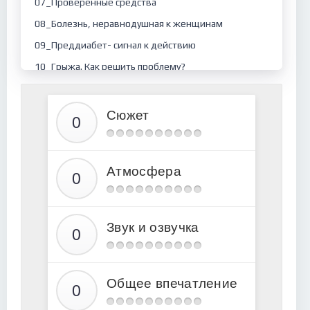
07_Проверенные средства
08_Болезнь, неравнодушная к женщинам
09_Преддиабет- сигнал к действию
10_Грыжа. Как решить проблему?
11_Визит дамы в черном
12_Еще раз о гриппе
Сюжет
13_Александр Скрябин- "звенящий эльф"
14_Сказочный Париж
Атмосфера
15_Мучиник Трифон
Звук и озвучка
Общее впечатление