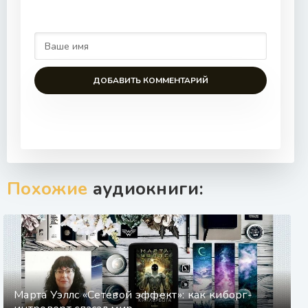
57
58
59
60
ДОБАВИТЬ КОММЕНТАРИЙ
Похожие
аудиокниги:
Марта Уэллс «Сетевой эффект»: как киборг-