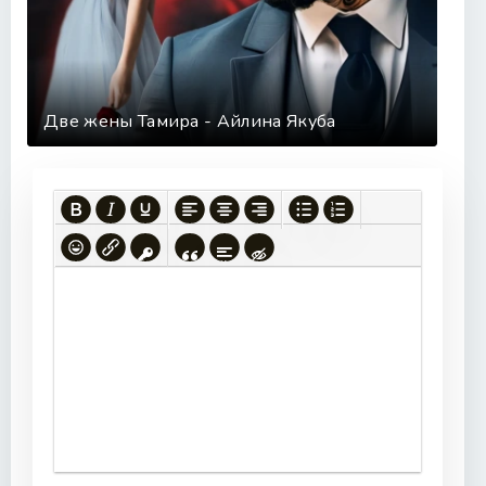
42
43
44
45
Две жены Тамира - Айлина Якуба
46
47
48
49
50
51
52
53
54
55
56