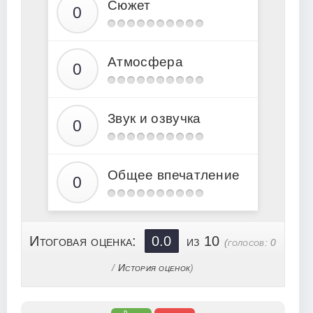
Сюжет
14
15
Атмосфера
16
17
18
Звук и озвучка
19
20
21
Общее впечатление
22
23
24
Итоговая оценка:
0.0
из 10
(голосов:
0
25
/
История оценок
)
26
27