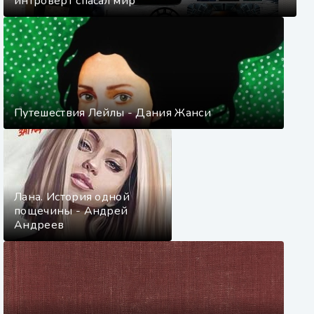
интроверт спасал мир
Путешествия Лейлы - Дания Жанси
Лана. История одной
пощечины - Андрей
Андреев