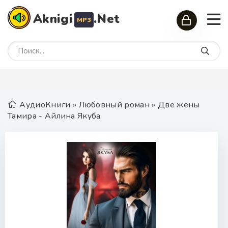
Aknigi
.Net
MP3
АудиоКниги
»
Любовный роман
» Две жены
Тамира - Айлина Якуба