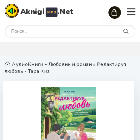
Aknigi
.Net
MP3
АудиоКниги
»
Любовный роман
» Редактируя
любовь - Тара Киз