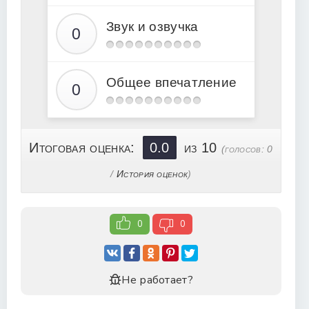
18
Звук и озвучка
19
20
21
Общее впечатление
22
23
24
Итоговая оценка:
0.0
из 10
(голосов:
0
25
/
История оценок
)
26
27
0
0
28
29
30
Не работает?
31