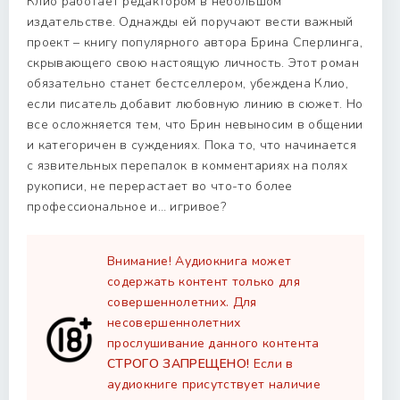
Клио работает редактором в небольшом
издательстве. Однажды ей поручают вести важный
проект – книгу популярного автора Брина Сперлинга,
скрывающего свою настоящую личность. Этот роман
обязательно станет бестселлером, убеждена Клио,
если писатель добавит любовную линию в сюжет. Но
все осложняется тем, что Брин невыносим в общении
и категоричен в суждениях. Пока то, что начинается
с язвительных перепалок в комментариях на полях
рукописи, не перерастает во что-то более
профессиональное и… игривое?
Внимание! Аудиокнига может
содержать контент только для
совершеннолетних. Для
несовершеннолетних
прослушивание данного контента
СТРОГО ЗАПРЕЩЕНО!
Если в
аудиокниге присутствует наличие