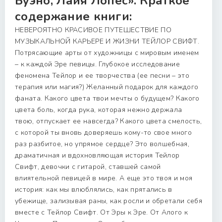
Буэно, Лайя Лопес». Краткое
содержание книги:
НЕВЕРОЯТНО КРАСИВОЕ ПУТЕШЕСТВИЕ ПО
МУЗЫКАЛЬНОЙ КАРЬЕРЕ И ЖИЗНИ ТЕЙЛОР СВИФТ.
Потрясающие арты от художницы с мировым именем
– к каждой Эре певицы. Глубокое исследование
феномена Тейлор и ее творчества (ее песни – это
терапия или магия?) Желанный подарок для каждого
фаната. Какого цвета твои мечты о будущем? Какого
цвета боль, когда рука, которая нежно держала
твою, отпускает ее навсегда? Какого цвета смелость,
с которой ты вновь доверяешь кому-то свое много
раз разбитое, но упрямое сердце? Это волшебная,
драматичная и вдохновляющая история Тейлор
Свифт, девочки с гитарой, ставшей самой
влиятельной певицей в мире. А еще это твоя и моя
история: как мы влюблялись, как прятались в
убежище, зализывая раны, как росли и обретали себя
вместе с Тейлор Свифт. От Эры к Эре. От Алого к