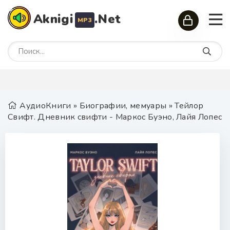
Aknigi
.Net
MP3
АудиоКниги
»
Биографии, мемуары
» Тейлор
Свифт. Дневник свифти - Маркос Буэно, Лайя Лопес