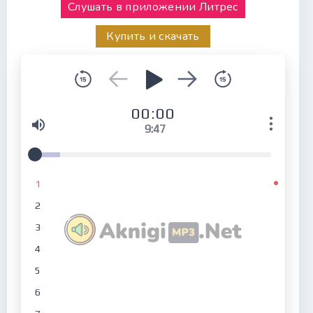
Слушать в приложении Литрес
Купить и скачать
00:00
9:47
1
2
3
4
5
6