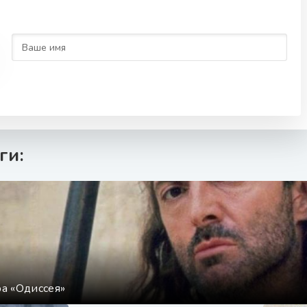
ги:
а «Одиссея»