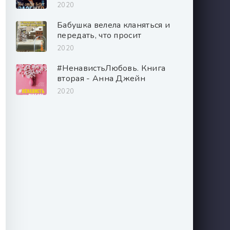
2020
Бабушка велела кланяться и
передать, что просит
прощения - Фредерик
2020
Бакман
#НенавистьЛюбовь. Книга
вторая - Анна Джейн
2020