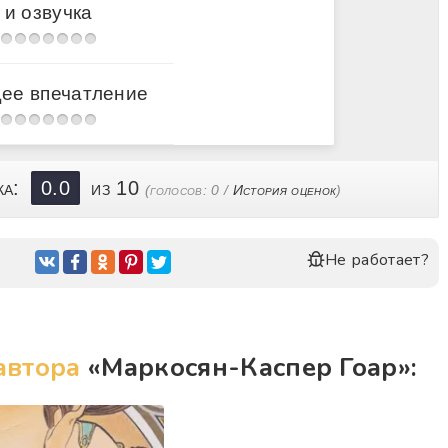
 и озвучка
ее впечатление
ка:
0.0
из 10
(голосов:
0
/
История оценок
)
Не работает?
автора
«Маркосян-Каспер Гоар»: