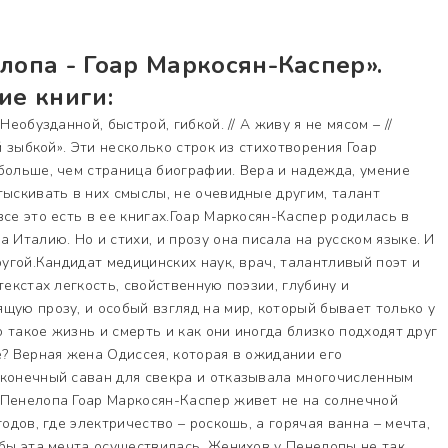
лопа - Гоар Маркосян-Каспер».
ие книги:
Необузданной, быстрой, гибкой. // А живу я не мясом – //
ой зыбкой». Эти несколько строк из стихотворения Гоар
больше, чем страница биографии. Вера и надежда, умение
тыскивать в них смыслы, не очевидные другим, талант
се это есть в ее книгах.Гоар Маркосян-Каспер родилась в
 Италию. Но и стихи, и прозу она писала на русском языке. И
ругой.Кандидат медицинских наук, врач, талантливый поэт и
текстах легкость, свойственную поэзии, глубину и
щую прозу, и особый взгляд на мир, который бывает только у
то такое жизнь и смерть и как они иногда близко подходят друг
е? Верная жена Одиссея, которая в ожидании его
сконечный саван для свекра и отказывала многочисленным
.Пенелопа Гоар Маркосян-Каспер живет не на солнечной
годов, где электричество – роскошь, а горячая ванна – мечта,
обы эта мечта осуществилась. Женихов у Пенелопы не так