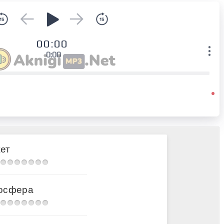
00:00
0:00
ет
осфера