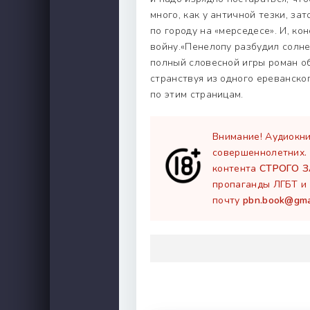
много, как у античной тезки, з
по городу на «мерседесе». И, ко
войну.«Пенелопу разбудил солне
полный словесной игры роман об
странствуя из одного ереванско
по этим страницам.
Внимание! Аудиокни
совершеннолетних.
контента
СТРОГО 
пропаганды ЛГБТ и 
почту
pbn.book@gma