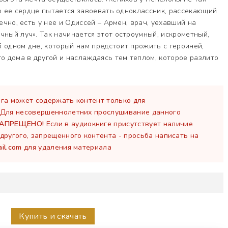
ато ее сердце пытается завоевать одноклассник, рассекающий
нечно, есть у нее и Одиссей – Армен, врач, уехавший на
чный луч». Так начинается этот остроумный, искрометный,
 одном дне, который нам предстоит прожить с героиней,
го дома в другой и наслаждаясь тем теплом, которое разлито
га может содержать контент только для
 Для несовершеннолетних прослушивание данного
ЗАПРЕЩЕНО!
Если в аудиокниге присутствует наличие
другого, запрещенного контента - просьба написать на
il.com
для удаления материала
Купить и скачать