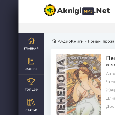
Aknigi
.Net
MP3
АудиоКниги
»
Роман, проза
ГЛАВНАЯ
Пе
РОМА
ЖАНРЫ
Авто
Чтец
Жан
ТОП 100
Длит
Дост
СТАТЬИ