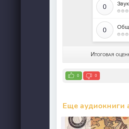
Звук
Общ
Итоговая оцен
0
0
Еще аудиокниги 