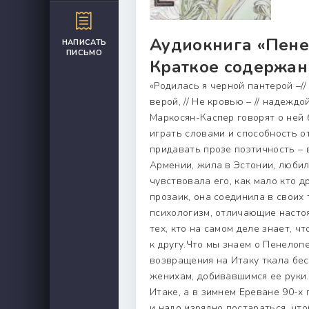
Аудиокнига «Пене
НАПИСАТЬ
ПИСЬМО
Краткое содержан
«Родилась я черной пантерой –// 
верой, // Не кровью – // надежд
Маркосян-Каспер говорят о ней 
играть словами и способность о
придавать прозе поэтичность – в
Армении, жила в Эстонии, любила
чувствовала его, как мало кто д
прозаик, она соединила в своих 
психологизм, отличающие настоя
тех, кто на самом деле знает, ч
к другу.Что мы знаем о Пенелоп
возвращения на Итаку ткала бе
женихам, добивавшимся ее руки
Итаке, а в зимнем Ереване 90-х 
и надо изрядно постараться, чт