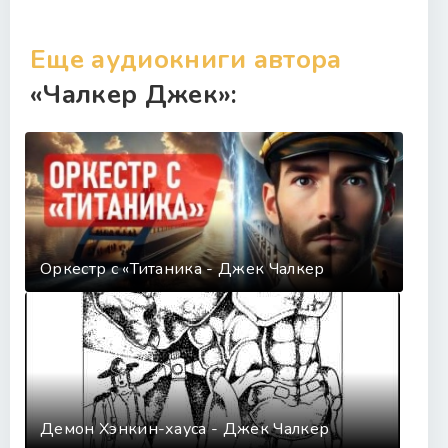
Еще аудиокниги автора
«Чалкер Джек»:
Оркестр с «Титаника - Джек Чалкер
Демон Хэнкин-хауса - Джек Чалкер