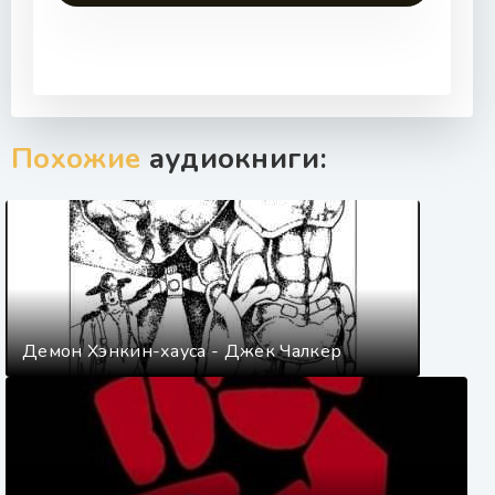
Похожие
аудиокниги:
Демон Хэнкин-хауса - Джек Чалкер