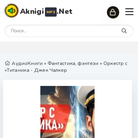
Aknigi
.Net
MP3
АудиоКниги
»
Фантастика, фэнтези
» Оркестр с
«Титаника - Джек Чалкер