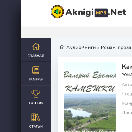
Aknigi
.Net
MP3
АудиоКниги
»
Роман, проза
ГЛАВНАЯ
Ка
РОМА
ЖАНРЫ
Авто
Чтец
Жан
ТОП 100
Длит
СТАТЬИ