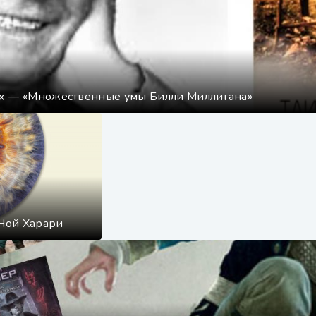
ях — «Множественные умы Билли Миллигана»
 Ной Харари