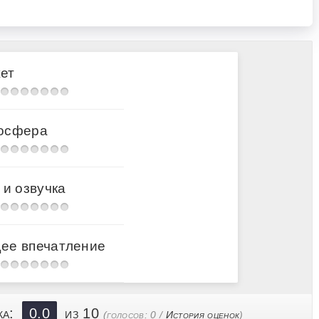
ет
осфера
 и озвучка
ее впечатление
ка:
0.0
из 10
(голосов:
0
/
История оценок
)