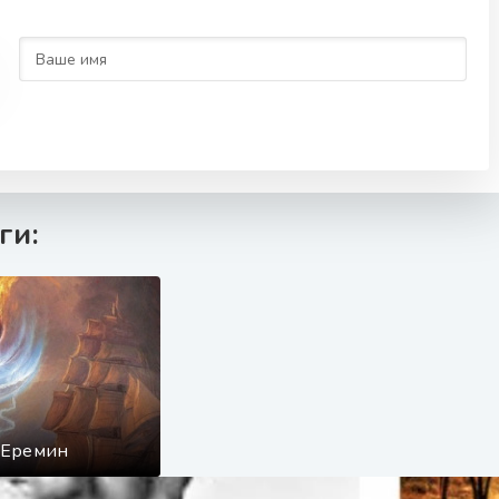
ги:
 Еремин