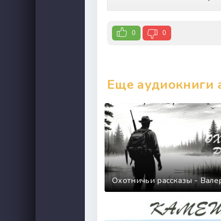
0
0
Еще аудиокниги 
Охотничьи рассказы - Вал