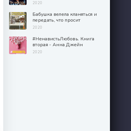
2020
Бабушка велела кланяться и
передать, что просит
прощения - Фредерик
2020
Бакман
#НенавистьЛюбовь. Книга
вторая - Анна Джейн
2020