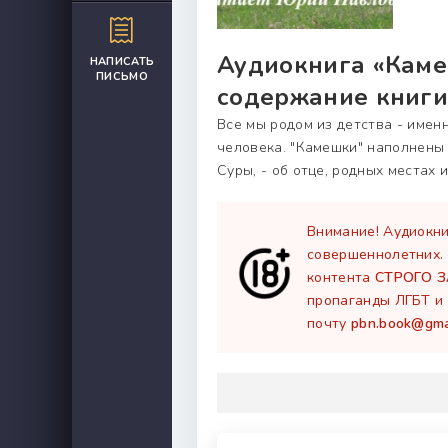
Аудиокнига «Каме
НАПИСАТЬ
ПИСЬМО
содержание книги
Все мы родом из детства - имен
человека. "Камешки" наполнены
Суры, - об отце, родных местах и
Внимание! Аудиокни
совершеннолетних.
контента
СТРОГО 
пропаганды ЛГБТ и 
почту
pbn.book@gma