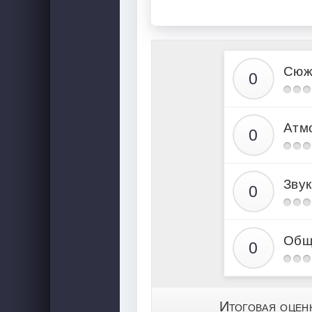
Сюж
Атм
Звук
Общ
Итоговая оцен