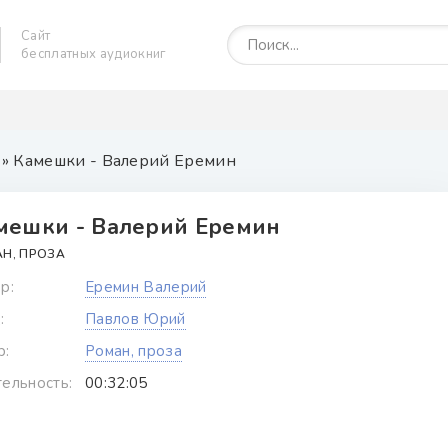
Сайт
бесплатных аудиокниг
» Камешки - Валерий Еремин
мешки - Валерий Еремин
Н, ПРОЗА
р:
Еремин Валерий
:
Павлов Юрий
р:
Роман, проза
ельность:
00:32:05