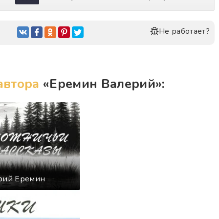
Не работает?
автора
«Еремин Валерий»:
ерий Еремин