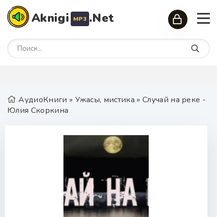
Aknigi
.Net
MP3
АудиоКниги
»
Ужасы, мистика
» Случай на реке -
Юлия Скоркина