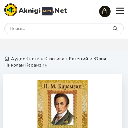
Aknigi
.Net
MP3
АудиоКниги
»
Классика
» Евгений и Юлия -
Николай Карамзин