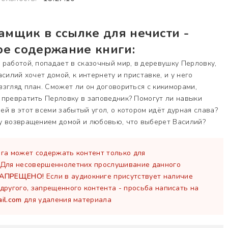
амщик в ссылке для нечисти -
ое содержание книги:
работой, попадает в сказочный мир, в деревушку Перловку,
силий хочет домой, к интернету и приставке, и у него
згляд план. Сможет ли он договориться с кикиморами,
 превратить Перловку в заповедник? Помогут ли навыки
й в этот всеми забытый угол, о котором идёт дурная слава?
у возвращением домой и любовью, что выберет Василий?
га может содержать контент только для
 Для несовершеннолетних прослушивание данного
ЗАПРЕЩЕНО!
Если в аудиокниге присутствует наличие
другого, запрещенного контента - просьба написать на
il.com
для удаления материала