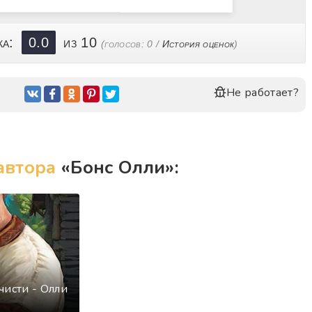
ощника
 жизни и любви
ка:
0.0
из 10
(голосов:
0
/
История оценок
)
вовать честно
Не работает?
 туда и обратно
автора
«Бонс Олли»:
чисти - Олли