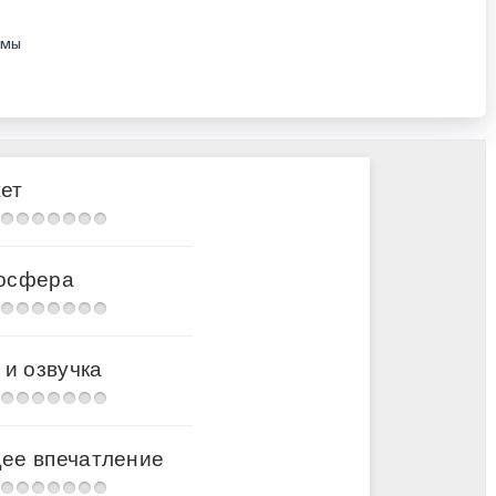
емы
анду
ения
ет
ятное открытие
осфера
илке
 и озвучка
ся
 с народом
новому плану
ее впечатление
е знакомства