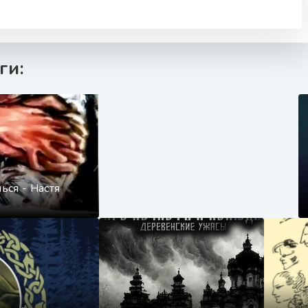
ги:
ься - Настя