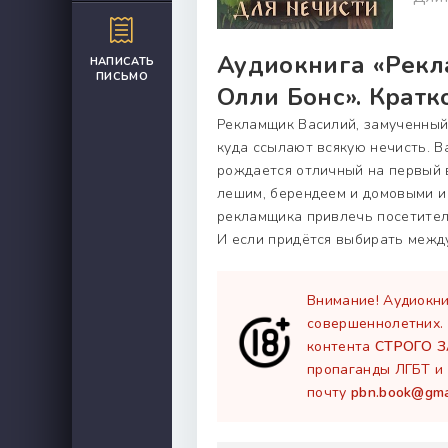
Аудиокнига «Рекл
НАПИСАТЬ
ПИСЬМО
Олли Бонс». Кратк
Рекламщик Василий, замученный 
куда ссылают всякую нечисть. Ва
рождается отличный на первый в
лешим, берендеем и домовыми и
рекламщика привлечь посетителе
И если придётся выбирать межд
Внимание! Аудиокни
совершеннолетних.
контента
СТРОГО 
пропаганды ЛГБТ и 
почту
pbn.book@gma