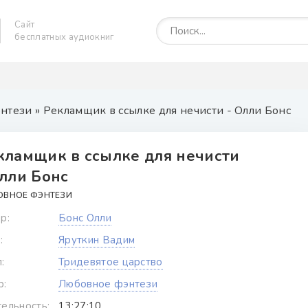
Сайт
бесплатных аудиокниг
нтези
» Рекламщик в ссылке для нечисти - Олли Бонс
кламщик в ссылке для нечисти
Олли Бонс
ОВНОЕ ФЭНТЕЗИ
р:
Бонс Олли
:
Яруткин Вадим
:
Тридевятое царство
р:
Любовное фэнтези
ельность:
13:27:10