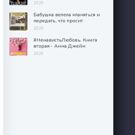
2020
Бабушка велела кланяться и
передать, что просит
прощения - Фредерик
2020
Бакман
#НенавистьЛюбовь. Книга
вторая - Анна Джейн
2020