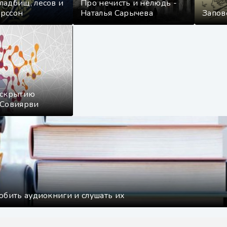
ладбищ, лесов и
Про нечисть и нелюдь -
ерссон
Наталья Сарычева
Запов
аскрытию
 Совиярви
юбить аудиокниги и слушать их