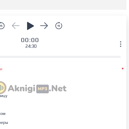
00:00
24:30
ки
ницу
дом
феры