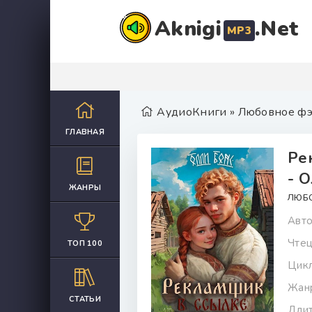
Aknigi
.Net
MP3
АудиоКниги
»
Любовное фэ
ГЛАВНАЯ
Ре
- 
ЖАНРЫ
ЛЮБ
Авто
Чтец
ТОП 100
Цикл
Жан
СТАТЬИ
Длит