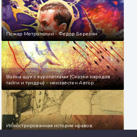
Пожар Метрополии - Федор Березин
Война щук с куропатками (Сказки народов
тайги и тундры) - неизвестен Автор
Иллюстрированная история нравов.
Буржуазный век - Эдуард Фукс