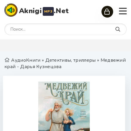
Aknigi
.Net
MP3
АудиоКниги
»
Детективы, триллеры
» Медвежий
край - Дарья Кузнецова